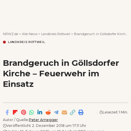
Wenn Orte erzählen ...
NRWZ.de
>
Alle News
>
Landkreis Rottweil
>
Brandgeruch in Göllsdorfer Kirche – Feuerwehr im Einsatz
LANDKREIS ROTTWEIL
Brandgeruch in Göllsdorfer
Kirche – Feuerwehr im
Einsatz
Lesezeit 1 Min.
Autor / Quelle:
Peter Arnegger
Veröffentlicht 2. Dezember 2018 um 17.11 Uhr