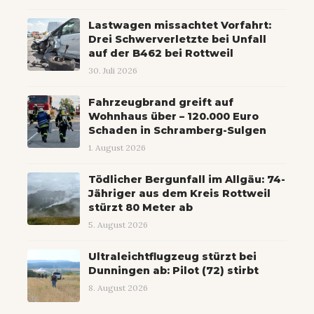
Lastwagen missachtet Vorfahrt:
Drei Schwerverletzte bei Unfall
auf der B462 bei Rottweil
30. Juli 2026
Fahrzeugbrand greift auf
Wohnhaus über – 120.000 Euro
Schaden in Schramberg-Sulgen
1. August 2026
Tödlicher Bergunfall im Allgäu: 74-
Jähriger aus dem Kreis Rottweil
stürzt 80 Meter ab
5. August 2026
Ultraleichtflugzeug stürzt bei
Dunningen ab: Pilot (72) stirbt
8. August 2026