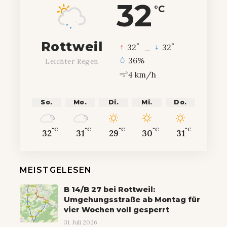
32
°C
Rottweil
°
°
32
_
32
36%
Leichter Regen
4 km/h
So.
Mo.
Di.
Mi.
Do.
°C
°C
°C
°C
°C
32
31
29
30
31
MEISTGELESEN
B 14/B 27 bei Rottweil:
Umgehungsstraße ab Montag für
vier Wochen voll gesperrt
31. Juli 2026