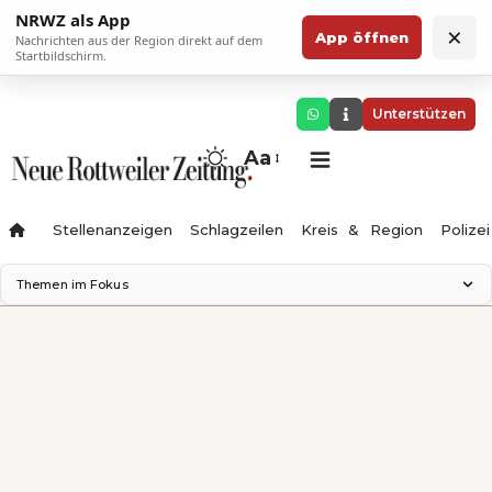
NRWZ als App
×
App öffnen
Nachrichten aus der Region direkt auf dem
Startbildschirm.
Unterstützen
Aa
Stellenanzeigen
Schlagzeilen
Kreis & Region
Polizei
Themen im Fokus
Landesgartenschau 2028
Zimmertheater Rottweil
Science Center
Ferienzauber '26
Testturm
Neckarline
Gäubahn