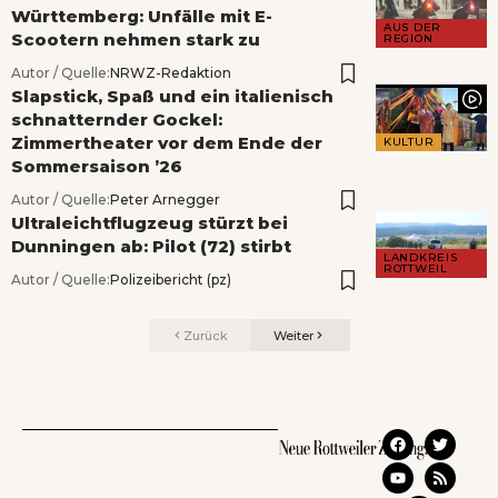
Württemberg: Unfälle mit E-
AUS DER
Scootern nehmen stark zu
REGION
Autor / Quelle:
NRWZ-Redaktion
Slapstick, Spaß und ein italienisch
schnatternder Gockel:
Zimmertheater vor dem Ende der
KULTUR
Sommersaison ’26
Autor / Quelle:
Peter Arnegger
Ultraleichtflugzeug stürzt bei
Dunningen ab: Pilot (72) stirbt
LANDKREIS
ROTTWEIL
Autor / Quelle:
Polizeibericht (pz)
Zurück
Weiter