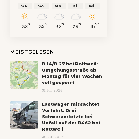
Sa.
So.
Mo.
Di.
Mi.
°C
°C
°C
°C
°C
32
35
32
29
16
MEISTGELESEN
B 14/B 27 bei Rottweil:
Umgehungsstraße ab
Montag für vier Wochen
voll gesperrt
31. Juli 2026
Lastwagen missachtet
Vorfahrt: Drei
Schwerverletzte bei
Unfall auf der B462 bei
Rottweil
30. Juli 2026