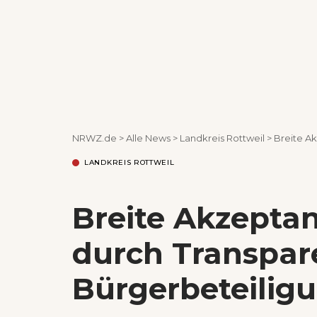
NRWZ.de
>
Alle News
>
Landkreis Rottweil
>
Breite A
LANDKREIS ROTTWEIL
Breite Akzepta
durch Transpar
Bürgerbeteilig