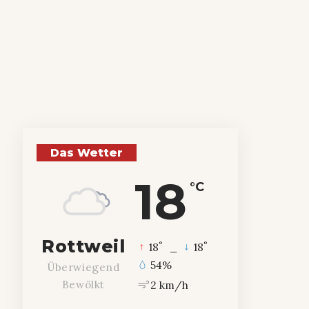
Das Wetter
18
°C
Rottweil
°
°
18
_
18
54%
Überwiegend
2 km/h
Bewölkt