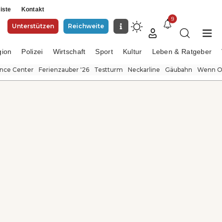
iste
Kontakt
9
Unterstützen
Reichweite
gion
Polizei
Wirtschaft
Sport
Kultur
Leben & Ratgeber
ence Center
Ferienzauber '26
Testturm
Neckarline
Gäubahn
Wenn Or