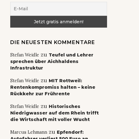
DIE NEUESTEN KOMMENTARE
zu
Stefan Weidle
Teufel und Lehrer
sprechen über Aichhaldens
Infrastruktur
zu
Stefan Weidle
MIT Rottweil:
Rentenkompromiss halten – keine
Rückkehr zur Frührente
zu
Stefan Weidle
Historisches
Niedrigwasser auf dem Rhein trifft
die Wirtschaft mit voller Wucht
zu
Marcus Lehmann
Epfendorf:
Autofahrer verliert 500 Euro an