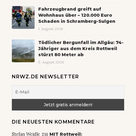
Fahrzeugbrand greift auf
Wohnhaus über – 120.000 Euro
Schaden in Schramberg-Sulgen
1. August 2026
Tödlicher Bergunfall im Allgäu: 74-
Jähriger aus dem Kreis Rottweil
stürzt 80 Meter ab
5. August 2026
NRWZ.DE NEWSLETTER
DIE NEUESTEN KOMMENTARE
zu
Stefan Weidle
MIT Rottweil: