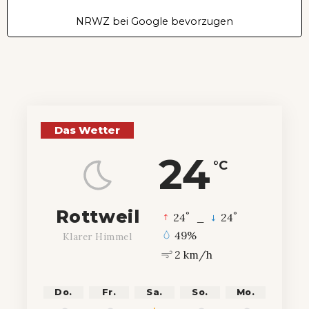
NRWZ bei Google bevorzugen
Das Wetter
24
°C
Rottweil
°
°
24
_
24
49%
Klarer Himmel
2 km/h
Do.
Fr.
Sa.
So.
Mo.