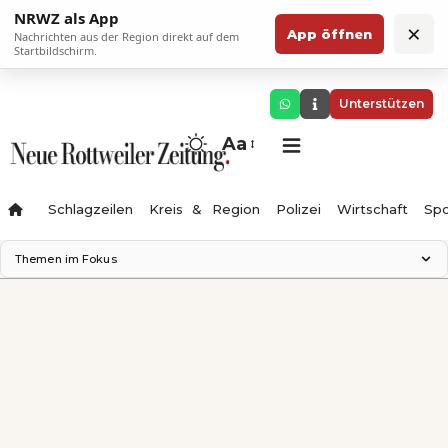
NRWZ als App
×
App öffnen
Nachrichten aus der Region direkt auf dem
Startbildschirm.
Unterstützen
Aa
Schlagzeilen
Kreis & Region
Polizei
Wirtschaft
Spo
Themen im Fokus
Landesgartenschau 2028
Science Center
Staatsmann: Theater & Denken
Ferienzauber '26
Testturm
Neckarline
Gäubahn