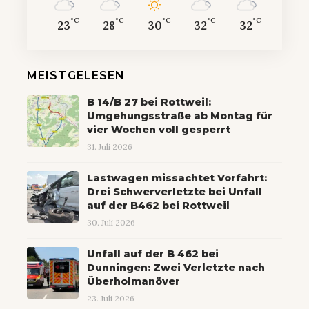
°C
°C
°C
°C
°C
23
28
30
32
32
MEISTGELESEN
B 14/B 27 bei Rottweil:
Umgehungsstraße ab Montag für
vier Wochen voll gesperrt
31. Juli 2026
Lastwagen missachtet Vorfahrt:
Drei Schwerverletzte bei Unfall
auf der B462 bei Rottweil
30. Juli 2026
Unfall auf der B 462 bei
Dunningen: Zwei Verletzte nach
Überholmanöver
23. Juli 2026