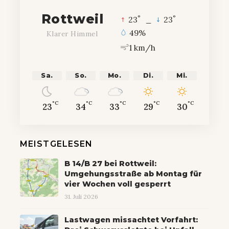
Rottweil
°
°
23
_
23
49%
Klarer Himmel
1 km/h
Sa.
So.
Mo.
Di.
Mi.
°C
°C
°C
°C
°C
23
34
33
29
30
MEISTGELESEN
B 14/B 27 bei Rottweil:
Umgehungsstraße ab Montag für
vier Wochen voll gesperrt
31. Juli 2026
Lastwagen missachtet Vorfahrt: