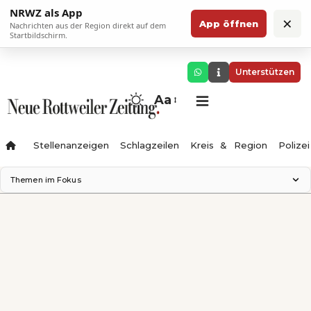
NRWZ als App
×
App öffnen
Nachrichten aus der Region direkt auf dem
Startbildschirm.
Unterstützen
Aa
Stellenanzeigen
Schlagzeilen
Kreis & Region
Polizei
Themen im Fokus
Landesgartenschau 2028
Zimmertheater Rottweil
Science Center
Ferienzauber '26
Testturm
Neckarline
Gäubahn