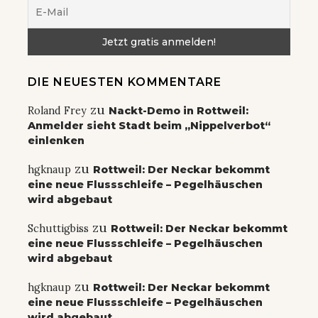
DIE NEUESTEN KOMMENTARE
zu
Roland Frey
Nackt-Demo in Rottweil:
Anmelder sieht Stadt beim „Nippelverbot“
einlenken
zu
hgknaup
Rottweil: Der Neckar bekommt
eine neue Flussschleife – Pegelhäuschen
wird abgebaut
zu
Schuttigbiss
Rottweil: Der Neckar bekommt
eine neue Flussschleife – Pegelhäuschen
wird abgebaut
zu
hgknaup
Rottweil: Der Neckar bekommt
eine neue Flussschleife – Pegelhäuschen
wird abgebaut