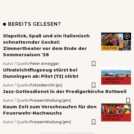
BEREITS GELESEN?
Slapstick, Spaß und ein italienisch
schnatternder Gockel:
Zimmertheater vor dem Ende der
KULTUR
Sommersaison ’26
Autor / Quelle:
Peter Arnegger
Ultraleichtflugzeug stürzt bei
Dunningen ab: Pilot (72) stirbt
LANDKREIS
ROTTWEIL
Autor / Quelle:
Polizeibericht (pz)
Jazz-Gottesdienst in der Predigerkirche Rottweil
Autor / Quelle:
Pressemitteilung (pm)
Kaum Zeit zum Verschnaufen für den
Feuerwehr-Nachwuchs
LANDKREIS
ROTTWEIL
Autor / Quelle:
Pressemitteilung (pm)