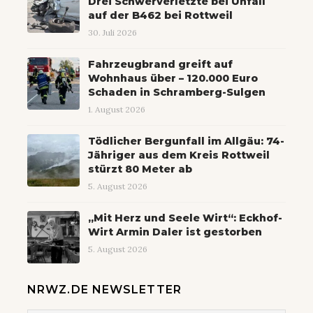
Drei Schwerverletzte bei Unfall
auf der B462 bei Rottweil
30. Juli 2026
Fahrzeugbrand greift auf
Wohnhaus über – 120.000 Euro
Schaden in Schramberg-Sulgen
1. August 2026
Tödlicher Bergunfall im Allgäu: 74-
Jähriger aus dem Kreis Rottweil
stürzt 80 Meter ab
5. August 2026
„Mit Herz und Seele Wirt“: Eckhof-
Wirt Armin Daler ist gestorben
5. August 2026
NRWZ.DE NEWSLETTER