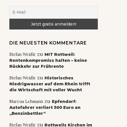
DIE NEUESTEN KOMMENTARE
zu
Stefan Weidle
MIT Rottweil:
Rentenkompromiss halten – keine
Rückkehr zur Frührente
zu
Stefan Weidle
Historisches
Niedrigwasser auf dem Rhein trifft
die Wirtschaft mit voller Wucht
zu
Marcus Lehmann
Epfendorf:
Autofahrer verliert 500 Euro an
„Benzinbettler“
zu
Stefan Weidle
Rottweils Kirchen im