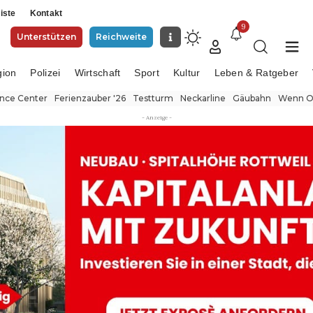
iste
Kontakt
9
Unterstützen
Reichweite
gion
Polizei
Wirtschaft
Sport
Kultur
Leben & Ratgeber
ence Center
Ferienzauber '26
Testturm
Neckarline
Gäubahn
Wenn Or
- Anzeige -