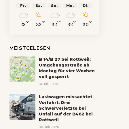
Fr.
Sa.
So.
Mo.
Di.
°C
°C
°C
°C
°C
28
32
32
32
30
MEISTGELESEN
B 14/B 27 bei Rottweil:
Umgehungsstraße ab
Montag für vier Wochen
voll gesperrt
31. Juli 2026
Lastwagen missachtet
Vorfahrt: Drei
Schwerverletzte bei
Unfall auf der B462 bei
Rottweil
30. Juli 2026