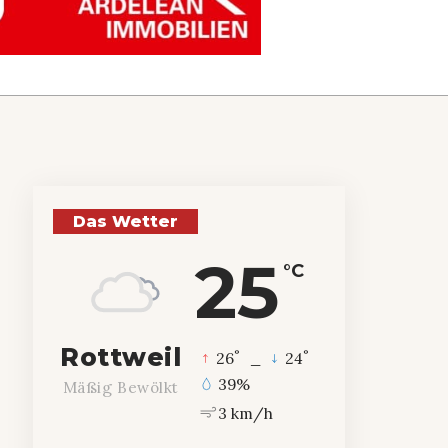
Das Wetter
25
°C
Rottweil
°
°
26
_
24
39%
Mäßig Bewölkt
3 km/h