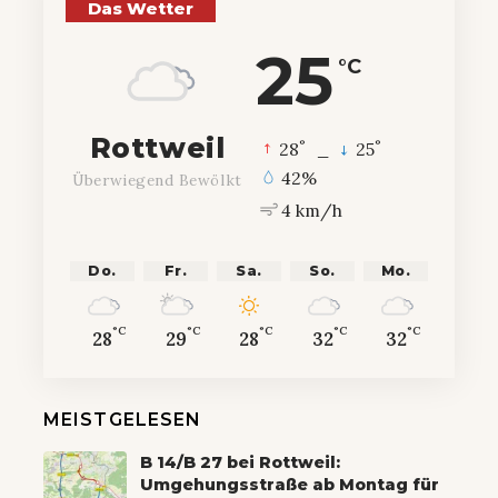
Das Wetter
25
°C
Rottweil
°
°
28
_
25
42%
Überwiegend Bewölkt
4 km/h
Do.
Fr.
Sa.
So.
Mo.
°C
°C
°C
°C
°C
28
29
28
32
32
MEISTGELESEN
B 14/B 27 bei Rottweil:
Umgehungsstraße ab Montag für