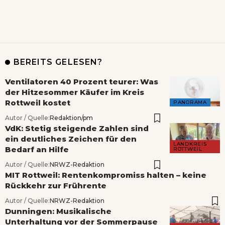
BEREITS GELESEN?
Ventilatoren 40 Prozent teurer: Was
der Hitzesommer Käufer im Kreis
Rottweil kostet
PANORAMA
Autor / Quelle:
Redaktion/pm
VdK: Stetig steigende Zahlen sind
ein deutliches Zeichen für den
LANDKREIS
Bedarf an Hilfe
ROTTWEIL
Autor / Quelle:
NRWZ-Redaktion
MIT Rottweil: Rentenkompromiss halten – keine
Rückkehr zur Frührente
Autor / Quelle:
NRWZ-Redaktion
Dunningen: Musikalische
Unterhaltung vor der Sommerpause