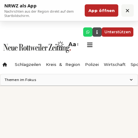
NRWZ als App
×
App öffnen
Nachrichten aus der Region direkt auf dem
Startbildschirm.
Unterstützen
Aa
Schlagzeilen
Kreis & Region
Polizei
Wirtschaft
Spo
Themen im Fokus
Landesgartenschau 2028
Science Center
Staatsmann: Theater & Denken
Ferienzauber '26
Testturm
Neckarline
Gäubahn