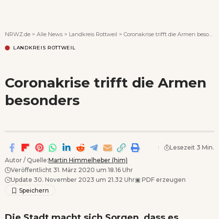
Wenn Orte erzählen ...
NRWZ.de
>
Alle News
>
Landkreis Rottweil
>
Coronakrise trifft die Armen besonders
LANDKREIS ROTTWEIL
Coronakrise trifft die Armen
besonders
Lesezeit 3 Min.
Autor / Quelle:
Martin Himmelheber (him)
Veröffentlicht 31. März 2020 um 18.16 Uhr
Update 30. November 2023 um 21.32 Uhr
▣
PDF erzeugen
Die Stadt macht sich Sorgen, dass es