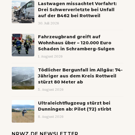
Lastwagen missachtet Vorfahrt:
Drei Schwerverletzte bei Unfall
auf der B462 bei Rottweil
30. Juli 2026
Fahrzeugbrand greift auf
Wohnhaus über – 120.000 Euro
Schaden in Schramberg-Sulgen
1. August 2026
Tödlicher Bergunfall im Allgäu: 74-
Jähriger aus dem Kreis Rottweil
stürzt 80 Meter ab
5. August 2026
Ultraleichtflugzeug stürzt bei
Dunningen ab: Pilot (72) stirbt
8. August 2026
NRWZ.DE NEWSLETTER