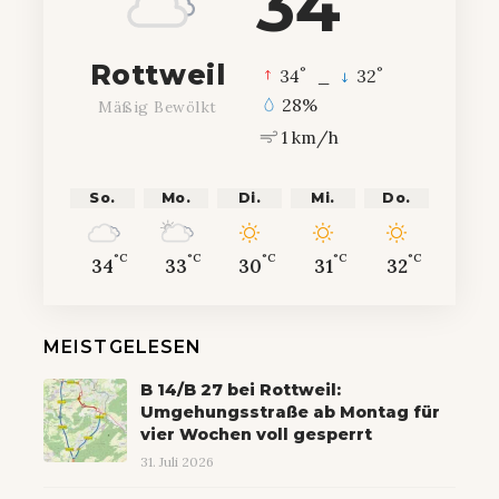
34
Rottweil
°
°
34
_
32
28%
Mäßig Bewölkt
1 km/h
So.
Mo.
Di.
Mi.
Do.
°C
°C
°C
°C
°C
34
33
30
31
32
MEISTGELESEN
B 14/B 27 bei Rottweil:
Umgehungsstraße ab Montag für
vier Wochen voll gesperrt
31. Juli 2026