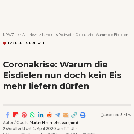
Wenn Orte erzählen ...
NRWZ.de
>
Alle News
>
Landkreis Rottweil
>
Coronakrise: Warum die Eisdielen nun doch kein Eis mehr liefern dürfen
LANDKREIS ROTTWEIL
Coronakrise: Warum die
Eisdielen nun doch kein Eis
mehr liefern dürfen
Lesezeit 3 Min.
Autor / Quelle:
Martin Himmelheber (him)
Veröffentlicht 4. April 2020 um 11.11 Uhr