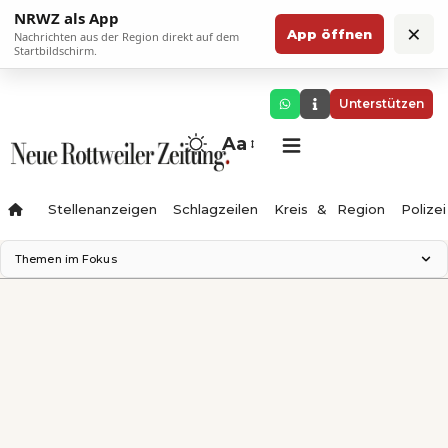
NRWZ als App
×
App öffnen
Nachrichten aus der Region direkt auf dem
Startbildschirm.
Unterstützen
Aa
Stellenanzeigen
Schlagzeilen
Kreis & Region
Polizei
Themen im Fokus
Landesgartenschau 2028
Zimmertheater Rottweil
Science Center
Ferienzauber '26
Testturm
Neckarline
Gäubahn