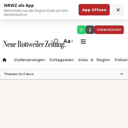
NRWZ als App
×
App öffnen
Nachrichten aus der Region direkt auf dem
Startbildschirm.
Unterstützen
Aa
Stellenanzeigen
Schlagzeilen
Kreis & Region
Polizei
Themen im Fokus
Landesgartenschau 2028
Zimmertheater Rottweil
Science Center
Ferienzauber '26
Testturm
Neckarline
Gäubahn