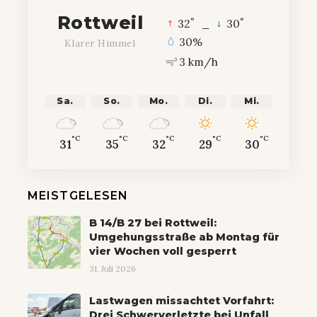
Rottweil
°
°
32
_
30
30%
Klarer Himmel
3 km/h
Sa.
So.
Mo.
Di.
Mi.
°C
°C
°C
°C
°C
31
35
32
29
30
MEISTGELESEN
B 14/B 27 bei Rottweil:
Umgehungsstraße ab Montag für
vier Wochen voll gesperrt
31. Juli 2026
Lastwagen missachtet Vorfahrt:
Drei Schwerverletzte bei Unfall