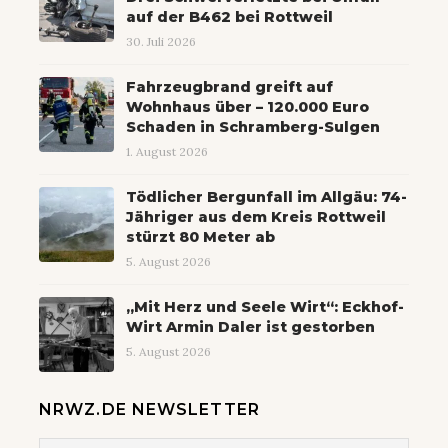
auf der B462 bei Rottweil
30. Juli 2026
Fahrzeugbrand greift auf
Wohnhaus über – 120.000 Euro
Schaden in Schramberg-Sulgen
1. August 2026
Tödlicher Bergunfall im Allgäu: 74-
Jähriger aus dem Kreis Rottweil
stürzt 80 Meter ab
5. August 2026
„Mit Herz und Seele Wirt“: Eckhof-
Wirt Armin Daler ist gestorben
5. August 2026
NRWZ.DE NEWSLETTER