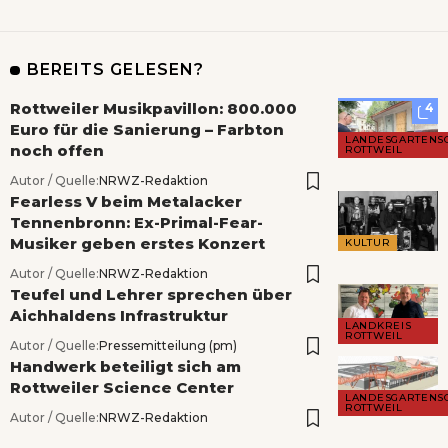
BEREITS GELESEN?
Rottweiler Musikpavillon: 800.000
4
Euro für die Sanierung – Farbton
LANDESGARTENS
noch offen
ROTTWEIL
Autor / Quelle:
NRWZ-Redaktion
Fearless V beim Metalacker
Tennenbronn: Ex-Primal-Fear-
Musiker geben erstes Konzert
KULTUR
Autor / Quelle:
NRWZ-Redaktion
Teufel und Lehrer sprechen über
Aichhaldens Infrastruktur
LANDKREIS
ROTTWEIL
Autor / Quelle:
Pressemitteilung (pm)
Handwerk beteiligt sich am
Rottweiler Science Center
LANDESGARTENS
ROTTWEIL
Autor / Quelle:
NRWZ-Redaktion