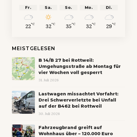
Fr.
Sa.
So.
Mo.
Di.
°C
°C
°C
°C
°C
22
32
35
32
29
MEISTGELESEN
B 14/B 27 bei Rottweil:
Umgehungsstraße ab Montag für
vier Wochen voll gesperrt
31. Juli 2026
Lastwagen missachtet Vorfahrt:
Drei Schwerverletzte bei Unfall
auf der B462 bei Rottweil
30. Juli 2026
Fahrzeugbrand greift auf
Wohnhaus über – 120.000 Euro