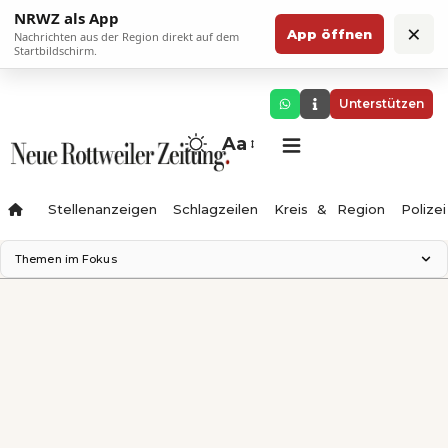
NRWZ als App
×
App öffnen
Nachrichten aus der Region direkt auf dem
Startbildschirm.
Unterstützen
Aa
Stellenanzeigen
Schlagzeilen
Kreis & Region
Polizei
Themen im Fokus
Landesgartenschau 2028
Zimmertheater Rottweil
Science Center
Ferienzauber '26
Testturm
Neckarline
Gäubahn