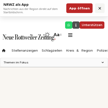
NRWZ als App
×
App öffnen
Nachrichten aus der Region direkt auf dem
Startbildschirm.
Unterstützen
Aa
Stellenanzeigen
Schlagzeilen
Kreis & Region
Polizei
Themen im Fokus
Landesgartenschau 2028
Zimmertheater Rottweil
Science Center
Ferienzauber '26
Testturm
Neckarline
Gäubahn