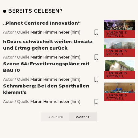
BEREITS GELESEN?
„Planet Centered Innovation“
Autor / Quelle:
Martin Himmelheber (him)
LANDKREIS
ROTTWEIL
hGears schwächelt weiter: Umsatz
und Ertrag gehen zurück
LANDKREIS
ROTTWEIL
Autor / Quelle:
Martin Himmelheber (him)
Szene 64: Erweiterungspläne mit
Bau 10
LANDKREIS
ROTTWEIL
Autor / Quelle:
Martin Himmelheber (him)
Schramberg: Bei den Sporthallen
klemmt’s
LANDKREIS
ROTTWEIL
Autor / Quelle:
Martin Himmelheber (him)
Zurück
Weiter