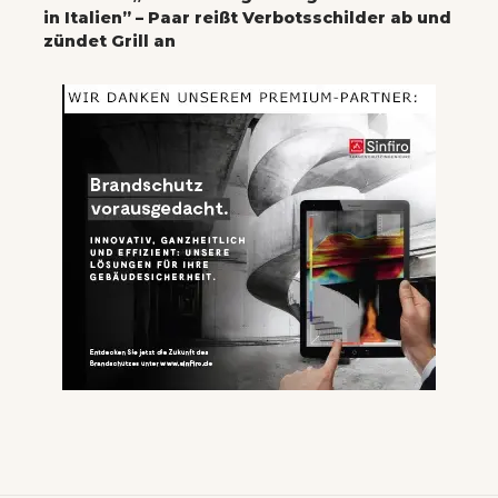
in Italien” – Paar reißt Verbotsschilder ab und
zündet Grill an