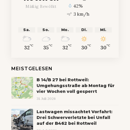
42%
Mäßig Bewölkt
3 km/h
Sa.
So.
Mo.
Di.
Mi.
°C
°C
°C
°C
°C
32
35
32
30
30
MEISTGELESEN
B 14/B 27 bei Rottweil:
Umgehungsstraße ab Montag für
vier Wochen voll gesperrt
31. Juli 2026
Lastwagen missachtet Vorfahrt:
Drei Schwerverletzte bei Unfall
auf der B462 bei Rottweil