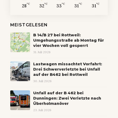
°C
°C
°C
°C
°C
28
32
33
31
31
MEISTGELESEN
B 14/B 27 bei Rottweil:
Umgehungsstraße ab Montag für
vier Wochen voll gesperrt
31. Juli 2026
Lastwagen missachtet Vorfahrt:
Drei Schwerverletzte bei Unfall
auf der B462 bei Rottweil
30. Juli 2026
Unfall auf der B 462 bei
Dunningen: Zwei Verletzte nach
Überholmanöver
23. Juli 2026