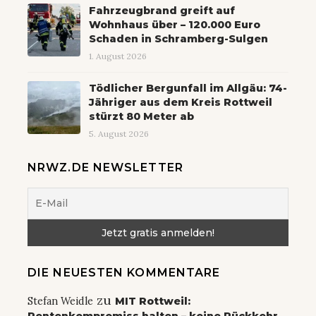
Fahrzeugbrand greift auf
Wohnhaus über – 120.000 Euro
Schaden in Schramberg-Sulgen
1. August 2026
Tödlicher Bergunfall im Allgäu: 74-
Jähriger aus dem Kreis Rottweil
stürzt 80 Meter ab
5. August 2026
NRWZ.DE NEWSLETTER
DIE NEUESTEN KOMMENTARE
zu
Stefan Weidle
MIT Rottweil: