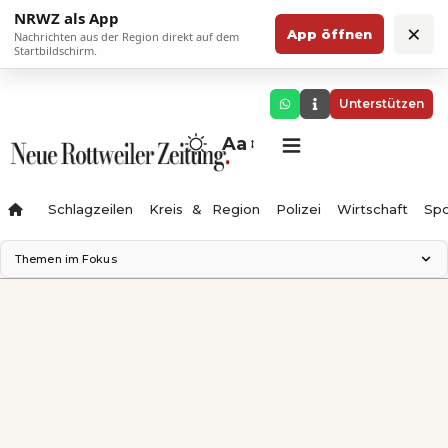
NRWZ als App
×
App öffnen
Nachrichten aus der Region direkt auf dem
Startbildschirm.
Unterstützen
Aa
Schlagzeilen
Kreis & Region
Polizei
Wirtschaft
Spo
Themen im Fokus
Landesgartenschau 2028
Science Center
Staatsmann: Theater & Denken
Ferienzauber '26
Testturm
Neckarline
Gäubahn