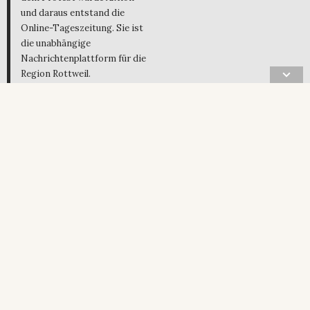
und daraus entstand die
Online-Tageszeitung. Sie ist
die unabhängige
Nachrichtenplattform für die
Region Rottweil.
Die NRWZ ist ein einzigartiges
Medium und genießt
nachweislich eine hohe
Aufmerksamkeit – gerade auch
online. Sie bietet eine
interessante und gerne
gelesene Mischung aus
Information und Unterhaltung,
von Politik bis Kultur. Und vor
allen Dingen: Die NRWZ ist
einfach mit Liebe gemacht.
NRWZ Verlag GmbH & Co. KG
Hauptstraße 31-33