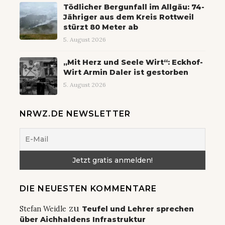
Tödlicher Bergunfall im Allgäu: 74-
Jähriger aus dem Kreis Rottweil
stürzt 80 Meter ab
5. August 2026
„Mit Herz und Seele Wirt“: Eckhof-
Wirt Armin Daler ist gestorben
5. August 2026
NRWZ.DE NEWSLETTER
DIE NEUESTEN KOMMENTARE
zu
Stefan Weidle
Teufel und Lehrer sprechen
über Aichhaldens Infrastruktur