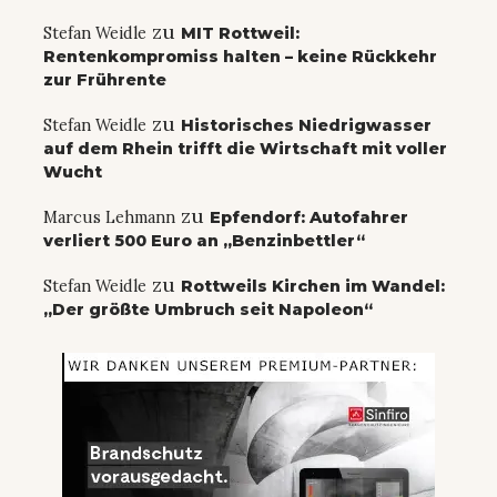
zu
Stefan Weidle
MIT Rottweil:
Rentenkompromiss halten – keine Rückkehr
zur Frührente
zu
Stefan Weidle
Historisches Niedrigwasser
auf dem Rhein trifft die Wirtschaft mit voller
Wucht
zu
Marcus Lehmann
Epfendorf: Autofahrer
verliert 500 Euro an „Benzinbettler“
zu
Stefan Weidle
Rottweils Kirchen im Wandel:
„Der größte Umbruch seit Napoleon“