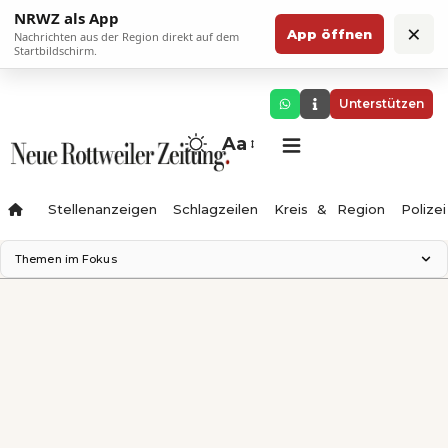
NRWZ als App
×
App öffnen
Nachrichten aus der Region direkt auf dem
Startbildschirm.
Unterstützen
Aa
Stellenanzeigen
Schlagzeilen
Kreis & Region
Polizei
Themen im Fokus
Landesgartenschau 2028
Zimmertheater Rottweil
Science Center
Ferienzauber '26
Testturm
Neckarline
Gäubahn