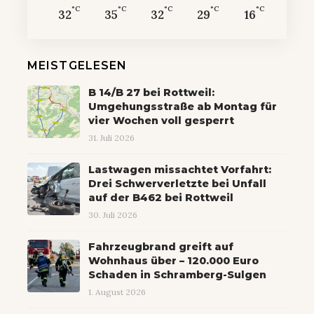
°C
°C
°C
°C
°C
32
35
32
29
16
MEISTGELESEN
B 14/B 27 bei Rottweil:
Umgehungsstraße ab Montag für
vier Wochen voll gesperrt
31. Juli 2026
Lastwagen missachtet Vorfahrt:
Drei Schwerverletzte bei Unfall
auf der B462 bei Rottweil
30. Juli 2026
Fahrzeugbrand greift auf
Wohnhaus über – 120.000 Euro
Schaden in Schramberg-Sulgen
1. August 2026