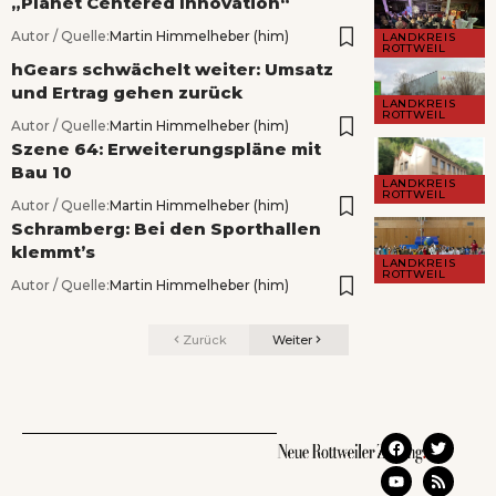
„Planet Centered Innovation“
Autor / Quelle:
Martin Himmelheber (him)
LANDKREIS
ROTTWEIL
hGears schwächelt weiter: Umsatz
und Ertrag gehen zurück
LANDKREIS
ROTTWEIL
Autor / Quelle:
Martin Himmelheber (him)
Szene 64: Erweiterungspläne mit
Bau 10
LANDKREIS
ROTTWEIL
Autor / Quelle:
Martin Himmelheber (him)
Schramberg: Bei den Sporthallen
klemmt’s
LANDKREIS
ROTTWEIL
Autor / Quelle:
Martin Himmelheber (him)
Zurück
Weiter