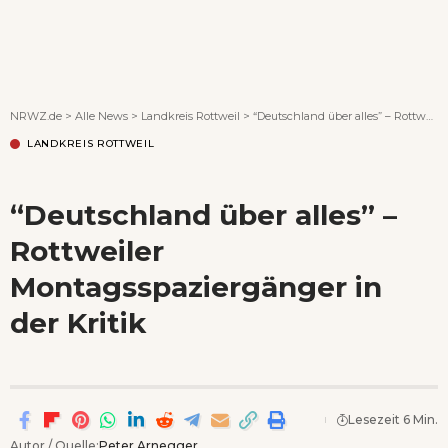
Wenn Orte erzählen ...
NRWZ.de
>
Alle News
>
Landkreis Rottweil
>
“Deutschland über alles” – Rottweiler Montagsspaziergänger in der Kritik
LANDKREIS ROTTWEIL
“Deutschland über alles” –
Rottweiler
Montagsspaziergänger in
der Kritik
Lesezeit 6 Min.
Autor / Quelle:
Peter Arnegger