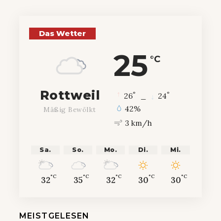
Das Wetter
25
°C
Rottweil
°
°
26
_
24
42%
Mäßig Bewölkt
3 km/h
Sa.
So.
Mo.
Di.
Mi.
°C
°C
°C
°C
°C
32
35
32
30
30
MEISTGELESEN