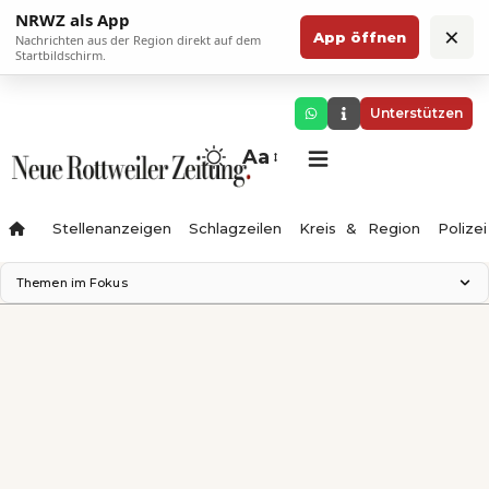
NRWZ als App
×
App öffnen
Nachrichten aus der Region direkt auf dem
Startbildschirm.
Unterstützen
Aa
Stellenanzeigen
Schlagzeilen
Kreis & Region
Polizei
Themen im Fokus
Landesgartenschau 2028
Zimmertheater Rottweil
Science Center
Ferienzauber '26
Testturm
Neckarline
Gäubahn