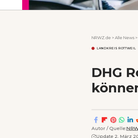
NRWZ.de
>
Alle News
LANDKREIS ROTTWEIL
DHG Ro
könne
Autor / Quelle:
NRW
Update 2. März 2