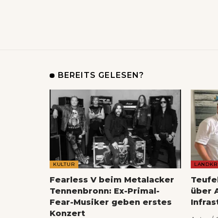
BEREITS GELESEN?
KULTUR
LANDKR
Fearless V beim Metalacker
Teufe
Tennenbronn: Ex-Primal-
über 
Fear-Musiker geben erstes
Infras
Konzert