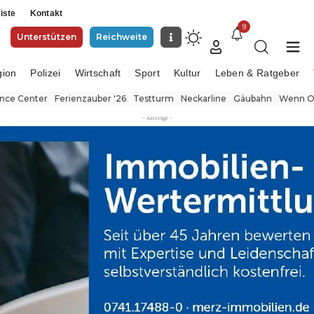
iste
Kontakt
9
Unterstützen
Reichweite
gion
Polizei
Wirtschaft
Sport
Kultur
Leben & Ratgeber
ence Center
Ferienzauber '26
Testturm
Neckarline
Gäubahn
Wenn Or
- Anzeige -