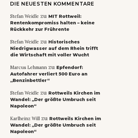
DIE NEUESTEN KOMMENTARE
zu
Stefan Weidle
MIT Rottweil:
Rentenkompromiss halten – keine
Rückkehr zur Frührente
zu
Stefan Weidle
Historisches
Niedrigwasser auf dem Rhein trifft
die Wirtschaft mit voller Wucht
zu
Marcus Lehmann
Epfendorf:
Autofahrer verliert 500 Euro an
„Benzinbettler“
zu
Stefan Weidle
Rottweils Kirchen im
Wandel: „Der größte Umbruch seit
Napoleon“
zu
Karlheinz Will
Rottweils Kirchen im
Wandel: „Der größte Umbruch seit
Napoleon“