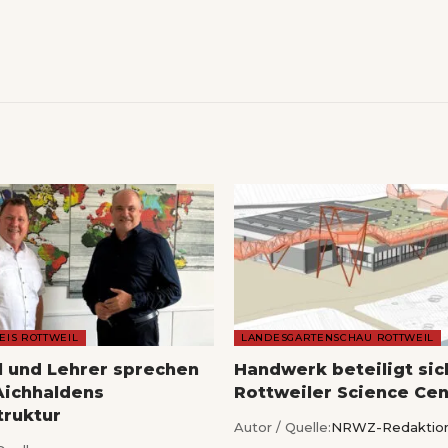
EIS ROTTWEIL
LANDESGARTENSCHAU ROTTWEIL
l und Lehrer sprechen
Handwerk beteiligt si
Aichhaldens
Rottweiler Science Cen
truktur
Autor / Quelle:
NRWZ-Redaktio