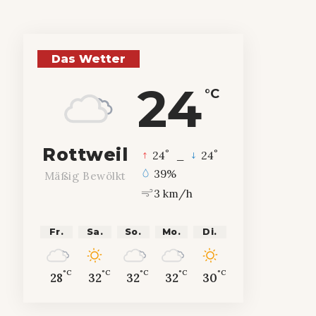
Das Wetter
24
°C
Rottweil
°
°
24
_
24
39%
Mäßig Bewölkt
3 km/h
Fr.
Sa.
So.
Mo.
Di.
°C
°C
°C
°C
°C
28
32
32
32
30