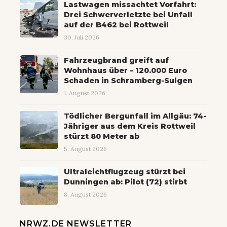
Lastwagen missachtet Vorfahrt:
Drei Schwerverletzte bei Unfall
auf der B462 bei Rottweil
30. Juli 2026
Fahrzeugbrand greift auf
Wohnhaus über – 120.000 Euro
Schaden in Schramberg-Sulgen
1. August 2026
Tödlicher Bergunfall im Allgäu: 74-
Jähriger aus dem Kreis Rottweil
stürzt 80 Meter ab
5. August 2026
Ultraleichtflugzeug stürzt bei
Dunningen ab: Pilot (72) stirbt
8. August 2026
NRWZ.DE NEWSLETTER