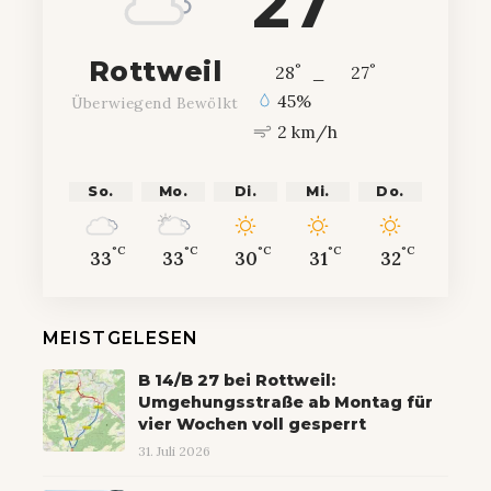
27
Rottweil
°
°
28
_
27
45%
Überwiegend Bewölkt
2 km/h
So.
Mo.
Di.
Mi.
Do.
°C
°C
°C
°C
°C
33
33
30
31
32
MEISTGELESEN
B 14/B 27 bei Rottweil:
Umgehungsstraße ab Montag für
vier Wochen voll gesperrt
31. Juli 2026