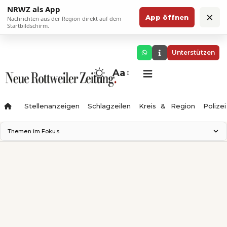
NRWZ als App
×
App öffnen
Nachrichten aus der Region direkt auf dem
Startbildschirm.
Unterstützen
Aa
Stellenanzeigen
Schlagzeilen
Kreis & Region
Polizei
Themen im Fokus
Landesgartenschau 2028
Zimmertheater Rottweil
Science Center
Ferienzauber '26
Testturm
Neckarline
Gäubahn