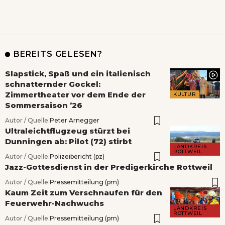
BEREITS GELESEN?
Slapstick, Spaß und ein italienisch
schnatternder Gockel:
Zimmertheater vor dem Ende der
KULTUR
Sommersaison ’26
Autor / Quelle:
Peter Arnegger
Ultraleichtflugzeug stürzt bei
Dunningen ab: Pilot (72) stirbt
LANDKREIS
ROTTWEIL
Autor / Quelle:
Polizeibericht (pz)
Jazz-Gottesdienst in der Predigerkirche Rottweil
Autor / Quelle:
Pressemitteilung (pm)
Kaum Zeit zum Verschnaufen für den
Feuerwehr-Nachwuchs
LANDKREIS
ROTTWEIL
Autor / Quelle:
Pressemitteilung (pm)