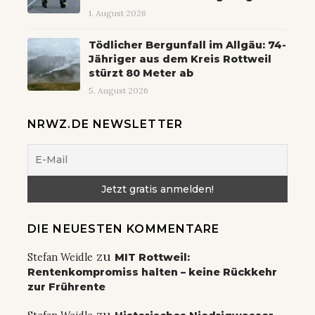
1. August 2026
Tödlicher Bergunfall im Allgäu: 74-
Jähriger aus dem Kreis Rottweil
stürzt 80 Meter ab
5. August 2026
NRWZ.DE NEWSLETTER
DIE NEUESTEN KOMMENTARE
zu
Stefan Weidle
MIT Rottweil:
Rentenkompromiss halten – keine Rückkehr
zur Frührente
zu