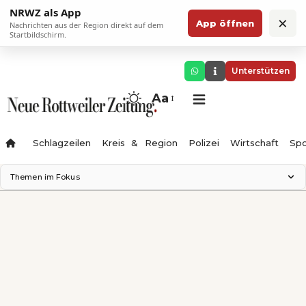
NRWZ als App
×
App öffnen
Nachrichten aus der Region direkt auf dem
Startbildschirm.
Unterstützen
Aa
Schlagzeilen
Kreis & Region
Polizei
Wirtschaft
Spo
Themen im Fokus
Landesgartenschau 2028
Science Center
Staatsmann: Theater & Denken
Ferienzauber '26
Testturm
Neckarline
Gäubahn