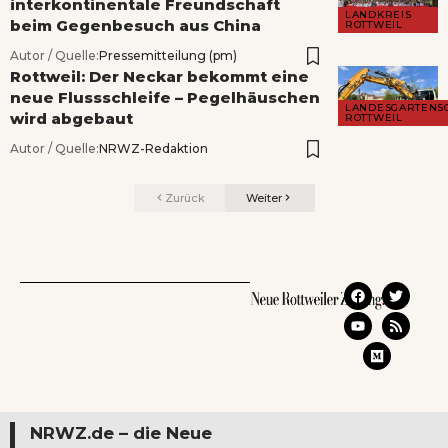
interkontinentale Freundschaft
LANDKREIS
beim Gegenbesuch aus China
ROTTWEIL
Autor / Quelle:
Pressemitteilung (pm)
Rottweil: Der Neckar bekommt eine
neue Flussschleife – Pegelhäuschen
LANDESGARTENS
wird abgebaut
ROTTWEIL
Autor / Quelle:
NRWZ-Redaktion
Zurück
Weiter
NRWZ.de – die Neue