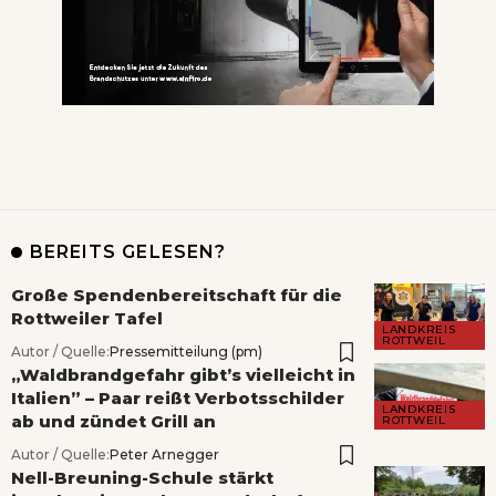
BEREITS GELESEN?
Große Spendenbereitschaft für die
Rottweiler Tafel
LANDKREIS
ROTTWEIL
Autor / Quelle:
Pressemitteilung (pm)
„Waldbrandgefahr gibt’s vielleicht in
Italien” – Paar reißt Verbotsschilder
LANDKREIS
ab und zündet Grill an
ROTTWEIL
Autor / Quelle:
Peter Arnegger
Nell-Breuning-Schule stärkt