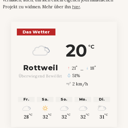
verlassen, auch, um sich einem eigenen journalistischen
Projekt zu widmen. Mehr über ihn
hier
.
Das Wetter
20
°C
Rottweil
°
°
21
_
18
51%
Überwiegend Bewölkt
2 km/h
Fr.
Sa.
So.
Mo.
Di.
°C
°C
°C
°C
°C
28
32
32
32
31