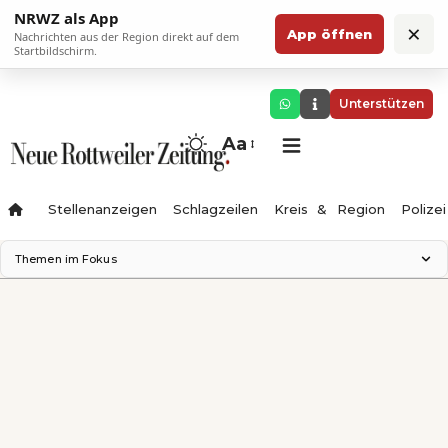
NRWZ als App
×
App öffnen
Nachrichten aus der Region direkt auf dem
Startbildschirm.
Unterstützen
Aa
Stellenanzeigen
Schlagzeilen
Kreis & Region
Polizei
Themen im Fokus
Landesgartenschau 2028
Zimmertheater Rottweil
Science Center
Ferienzauber '26
Testturm
Neckarline
Gäubahn