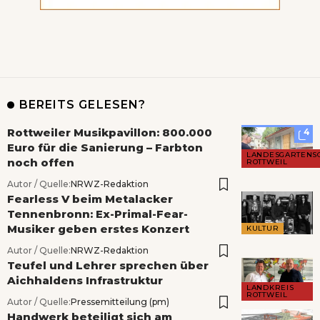
BEREITS GELESEN?
Rottweiler Musikpavillon: 800.000
4
Euro für die Sanierung – Farbton
LANDESGARTENS
noch offen
ROTTWEIL
Autor / Quelle:
NRWZ-Redaktion
Fearless V beim Metalacker
Tennenbronn: Ex-Primal-Fear-
Musiker geben erstes Konzert
KULTUR
Autor / Quelle:
NRWZ-Redaktion
Teufel und Lehrer sprechen über
Aichhaldens Infrastruktur
LANDKREIS
ROTTWEIL
Autor / Quelle:
Pressemitteilung (pm)
Handwerk beteiligt sich am