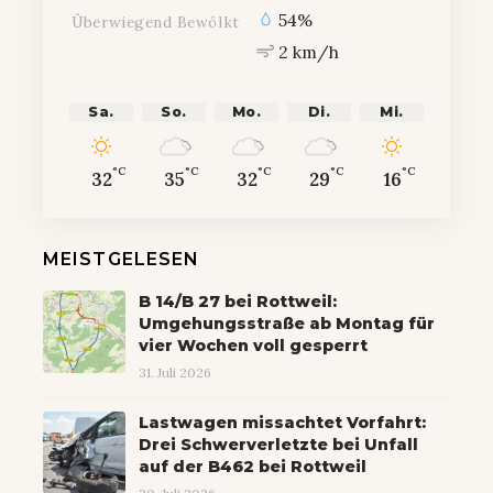
54%
Überwiegend Bewölkt
2 km/h
Sa.
So.
Mo.
Di.
Mi.
°C
°C
°C
°C
°C
32
35
32
29
16
MEISTGELESEN
B 14/B 27 bei Rottweil:
Umgehungsstraße ab Montag für
vier Wochen voll gesperrt
31. Juli 2026
Lastwagen missachtet Vorfahrt:
Drei Schwerverletzte bei Unfall
auf der B462 bei Rottweil