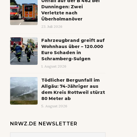
Unfall auf der B 462 bei
Dunningen: Zwei
Verletzte nach
Überholmanöver
23. Juli 2026
Fahrzeugbrand greift auf
Wohnhaus über – 120.000
Euro Schaden in
Schramberg-Sulgen
1. August 2026
Tödlicher Bergunfall im
Allgäu: 74-Jähriger aus
dem Kreis Rottweil stürzt
80 Meter ab
5. August 2026
NRWZ.DE NEWSLETTER