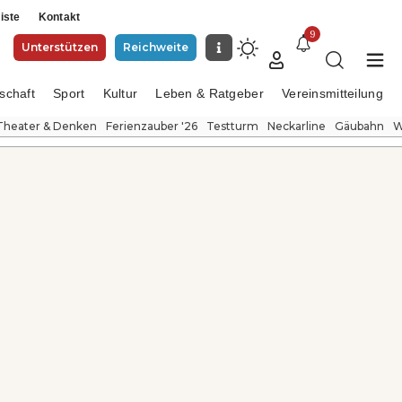
iste
Kontakt
9
Unterstützen
Reichweite
schaft
Sport
Kultur
Leben & Ratgeber
Vereinsmitteilung
Theater & Denken
Ferienzauber '26
Testturm
Neckarline
Gäubahn
W