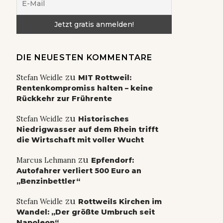
DIE NEUESTEN KOMMENTARE
zu
Stefan Weidle
MIT Rottweil:
Rentenkompromiss halten – keine
Rückkehr zur Frührente
zu
Stefan Weidle
Historisches
Niedrigwasser auf dem Rhein trifft
die Wirtschaft mit voller Wucht
zu
Marcus Lehmann
Epfendorf:
Autofahrer verliert 500 Euro an
„Benzinbettler“
zu
Stefan Weidle
Rottweils Kirchen im
Wandel: „Der größte Umbruch seit
Napoleon“