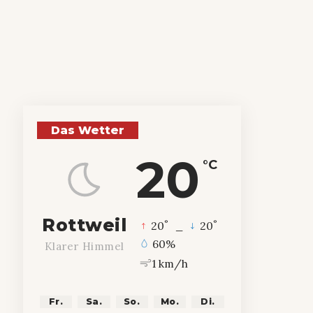
Das Wetter
20
°C
Rottweil
°
°
20
_
20
60%
Klarer Himmel
1 km/h
Fr.
Sa.
So.
Mo.
Di.