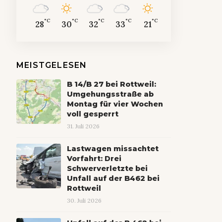
°C
°C
°C
°C
°C
28
30
32
33
21
MEISTGELESEN
B 14/B 27 bei Rottweil:
Umgehungsstraße ab
Montag für vier Wochen
voll gesperrt
31. Juli 2026
Lastwagen missachtet
Vorfahrt: Drei
Schwerverletzte bei
Unfall auf der B462 bei
Rottweil
30. Juli 2026