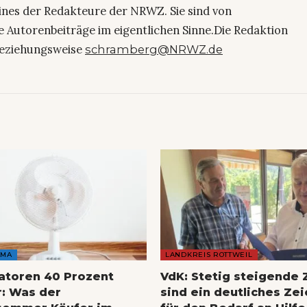
eines der Redakteure der NRWZ. Sie sind von
e Autorenbeiträge im eigentlichen Sinne.Die Redaktion
eziehungsweise
schramberg@NRWZ.de
AMA
LANDKREIS ROTTWEIL
latoren 40 Prozent
VdK: Stetig steigende 
r: Was der
sind ein deutliches Ze