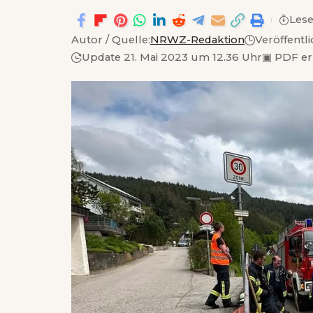
Lese
Autor / Quelle:
NRWZ-Redaktion
Veröffentl
Update 21. Mai 2023 um 12.36 Uhr
▣
PDF er