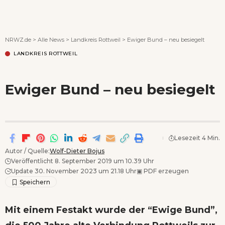
Wenn Orte erzählen ...
NRWZ.de
>
Alle News
>
Landkreis Rottweil
>
Ewiger Bund – neu besiegelt
LANDKREIS ROTTWEIL
Ewiger Bund – neu besiegelt
Lesezeit 4 Min.
Autor / Quelle:
Wolf-Dieter Bojus
Veröffentlicht 8. September 2019 um 10.39 Uhr
Update 30. November 2023 um 21.18 Uhr
▣
PDF erzeugen
Mit einem Festakt wurde der “Ewige Bund”,