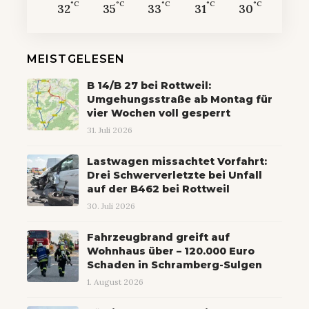
°C
°C
°C
°C
°C
32
35
33
31
30
MEISTGELESEN
B 14/B 27 bei Rottweil:
Umgehungsstraße ab Montag für
vier Wochen voll gesperrt
31. Juli 2026
Lastwagen missachtet Vorfahrt:
Drei Schwerverletzte bei Unfall
auf der B462 bei Rottweil
30. Juli 2026
Fahrzeugbrand greift auf
Wohnhaus über – 120.000 Euro
Schaden in Schramberg-Sulgen
1. August 2026