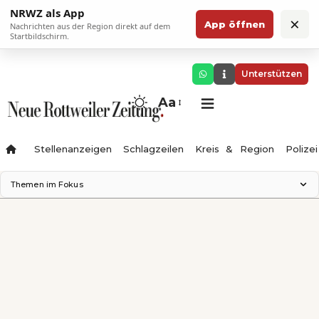
NRWZ als App
×
App öffnen
Nachrichten aus der Region direkt auf dem
Startbildschirm.
Unterstützen
Aa
Stellenanzeigen
Schlagzeilen
Kreis & Region
Polizei
Themen im Fokus
Landesgartenschau 2028
Zimmertheater Rottweil
Science Center
Ferienzauber '26
Testturm
Neckarline
Gäubahn