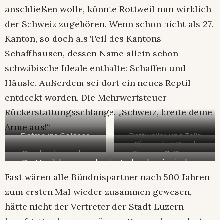
anschließen wolle, könnte Rottweil nun wirklich
der Schweiz zugehören. Wenn schon nicht als 27.
Kanton, so doch als Teil des Kantons
Schaffhausen, dessen Name allein schon
schwäbische Ideale enthalte: Schaffen und
Häusle. Außerdem sei dort ein neues Reptil
entdeckt worden. Die Mehrwertsteuer-
Rückerstattungsschlange. „Schweiz, breite deine
Arme aus!“
Eintrag ins Goldene
Rottweiler und Tells
Diesmal ist Basel
Buch der Stadt
Apfel – so wurde am
Geschenk von drei
Thomas C. Breuer
wirklich dabei
Samstagabend die
Die Musik kam von der deutsch-schweizerischen
Kantonen
führte durchs
Freundschaft
Gruppe “True Blue” mit dem Rottweiler German
Fast wären alle Bündnispartner nach 500 Jahren
Programm und hielt
symbolisiert.
Klaiber am Bass und dem Berner Sänger Pascal
auch die Festrede
zum ersten Mal wieder zusammen gewesen,
Dussex.
hätte nicht der Vertreter der Stadt Luzern