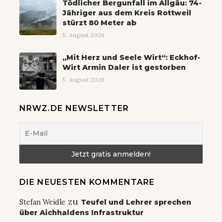
Tödlicher Bergunfall im Allgäu: 74-
Jähriger aus dem Kreis Rottweil
stürzt 80 Meter ab
5. August 2026
„Mit Herz und Seele Wirt“: Eckhof-
Wirt Armin Daler ist gestorben
5. August 2026
NRWZ.DE NEWSLETTER
DIE NEUESTEN KOMMENTARE
zu
Stefan Weidle
Teufel und Lehrer sprechen
über Aichhaldens Infrastruktur