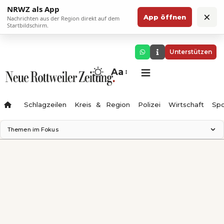
NRWZ als App
×
App öffnen
Nachrichten aus der Region direkt auf dem
Startbildschirm.
Unterstützen
Aa
Schlagzeilen
Kreis & Region
Polizei
Wirtschaft
Spo
Themen im Fokus
Landesgartenschau 2028
Science Center
Staatsmann: Theater & Denken
Ferienzauber '26
Testturm
Neckarline
Gäubahn