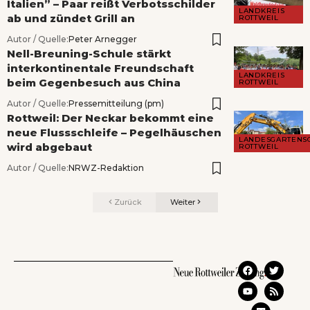
Italien” – Paar reißt Verbotsschilder
LANDKREIS
ab und zündet Grill an
ROTTWEIL
Autor / Quelle:
Peter Arnegger
Nell-Breuning-Schule stärkt
interkontinentale Freundschaft
LANDKREIS
beim Gegenbesuch aus China
ROTTWEIL
Autor / Quelle:
Pressemitteilung (pm)
Rottweil: Der Neckar bekommt eine
neue Flussschleife – Pegelhäuschen
LANDESGARTENS
wird abgebaut
ROTTWEIL
Autor / Quelle:
NRWZ-Redaktion
Zurück
Weiter