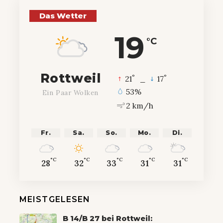
Das Wetter
19
°C
Rottweil
°
°
21
_
17
53%
Ein Paar Wolken
2 km/h
Fr.
Sa.
So.
Mo.
Di.
°C
°C
°C
°C
°C
28
32
33
31
31
MEISTGELESEN
B 14/B 27 bei Rottweil: