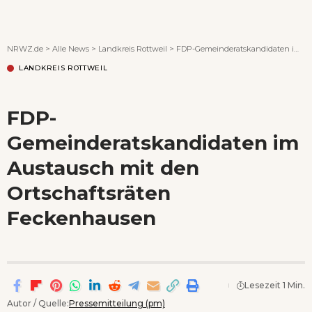
Wenn Orte erzählen ...
NRWZ.de
>
Alle News
>
Landkreis Rottweil
>
FDP-Gemeinderatskandidaten im Austausch mit den Ortschaftsräten Feckenhausen
LANDKREIS ROTTWEIL
FDP-
Gemeinderatskandidaten im
Austausch mit den
Ortschaftsräten
Feckenhausen
Lesezeit 1 Min.
Autor / Quelle:
Pressemitteilung (pm)