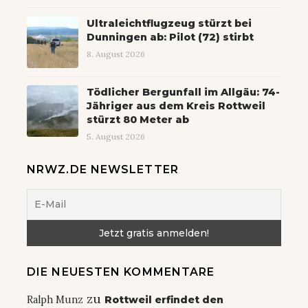
Ultraleichtflugzeug stürzt bei
Dunningen ab: Pilot (72) stirbt
8. August 2026
Tödlicher Bergunfall im Allgäu: 74-
Jähriger aus dem Kreis Rottweil
stürzt 80 Meter ab
5. August 2026
NRWZ.DE NEWSLETTER
DIE NEUESTEN KOMMENTARE
zu
Ralph Munz
Rottweil erfindet den