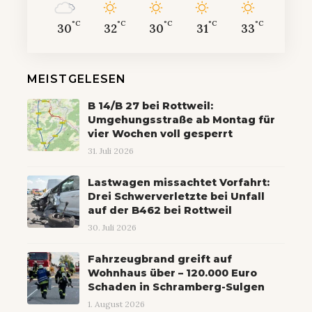
°C
°C
°C
°C
°C
30
32
30
31
33
MEISTGELESEN
B 14/B 27 bei Rottweil:
Umgehungsstraße ab Montag für
vier Wochen voll gesperrt
31. Juli 2026
Lastwagen missachtet Vorfahrt:
Drei Schwerverletzte bei Unfall
auf der B462 bei Rottweil
30. Juli 2026
Fahrzeugbrand greift auf
Wohnhaus über – 120.000 Euro
Schaden in Schramberg-Sulgen
1. August 2026