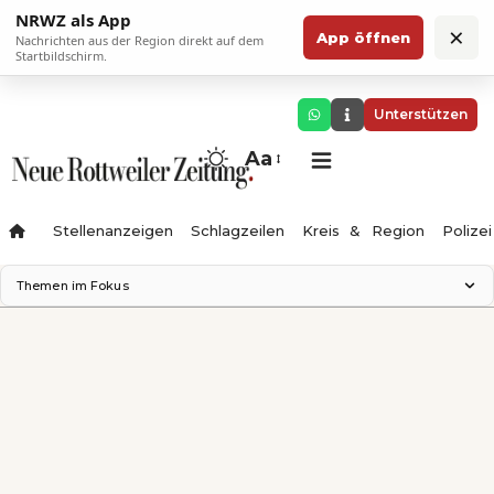
NRWZ als App
×
App öffnen
Nachrichten aus der Region direkt auf dem
Startbildschirm.
Unterstützen
Aa
Stellenanzeigen
Schlagzeilen
Kreis & Region
Polizei
Themen im Fokus
Landesgartenschau 2028
Zimmertheater Rottweil
Science Center
Ferienzauber '26
Testturm
Neckarline
Gäubahn