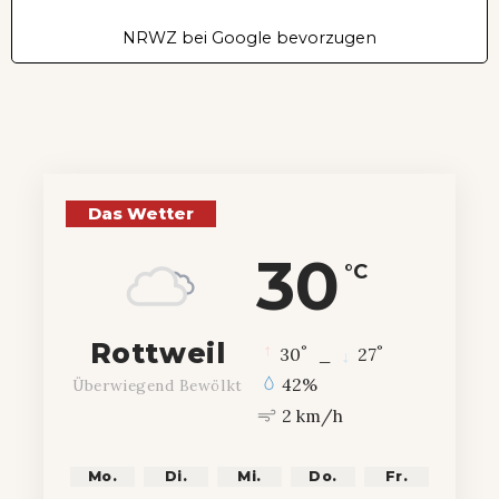
NRWZ bei Google bevorzugen
Das Wetter
30
°C
Rottweil
°
°
30
_
27
42%
Überwiegend Bewölkt
2 km/h
Mo.
Di.
Mi.
Do.
Fr.