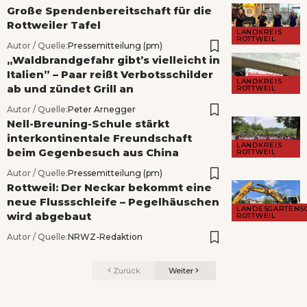
Große Spendenbereitschaft für die
Rottweiler Tafel
LANDKREIS
ROTTWEIL
Autor / Quelle:
Pressemitteilung (pm)
„Waldbrandgefahr gibt’s vielleicht in
Italien” – Paar reißt Verbotsschilder
LANDKREIS
ab und zündet Grill an
ROTTWEIL
Autor / Quelle:
Peter Arnegger
Nell-Breuning-Schule stärkt
interkontinentale Freundschaft
LANDKREIS
beim Gegenbesuch aus China
ROTTWEIL
Autor / Quelle:
Pressemitteilung (pm)
Rottweil: Der Neckar bekommt eine
neue Flussschleife – Pegelhäuschen
LANDESGARTENS
wird abgebaut
ROTTWEIL
Autor / Quelle:
NRWZ-Redaktion
Zurück
Weiter