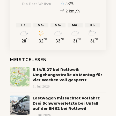
53%
Ein Paar Wolken
2 km/h
Fr.
Sa.
So.
Mo.
Di.
°C
°C
°C
°C
°C
28
32
33
31
31
MEISTGELESEN
B 14/B 27 bei Rottweil:
Umgehungsstraße ab Montag für
vier Wochen voll gesperrt
31. Juli 2026
Lastwagen missachtet Vorfahrt:
Drei Schwerverletzte bei Unfall
auf der B462 bei Rottweil
30. Juli 2026