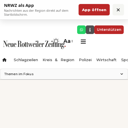
NRWZ als App
×
App öffnen
Nachrichten aus der Region direkt auf dem
Startbildschirm.
Unterstützen
Aa
Schlagzeilen
Kreis & Region
Polizei
Wirtschaft
Spo
Themen im Fokus
Landesgartenschau 2028
Science Center
Staatsmann: Theater & Denken
Ferienzauber '26
Testturm
Neckarline
Gäubahn