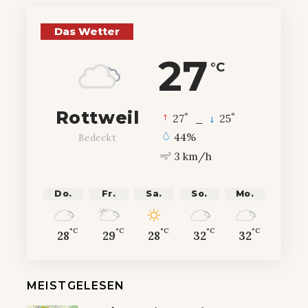
Das Wetter
27
°C
Rottweil
°
°
27
_
25
44%
Bedeckt
3 km/h
Do.
Fr.
Sa.
So.
Mo.
°C
°C
°C
°C
°C
28
29
28
32
32
MEISTGELESEN