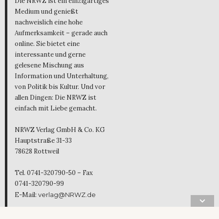
Die NRWZ ist ein einzigartiges
Medium und genießt
nachweislich eine hohe
Aufmerksamkeit – gerade auch
online. Sie bietet eine
interessante und gerne
gelesene Mischung aus
Information und Unterhaltung,
von Politik bis Kultur. Und vor
allen Dingen: Die NRWZ ist
einfach mit Liebe gemacht.
NRWZ Verlag GmbH & Co. KG
Hauptstraße 31-33
78628 Rottweil
Tel. 0741-320790-50 – Fax
0741-320790-99
E-Mail:
verlag@NRWZ.de