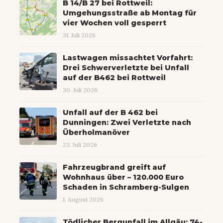
B 14/B 27 bei Rottweil:
Umgehungsstraße ab Montag für
vier Wochen voll gesperrt
31. Juli 2026
Lastwagen missachtet Vorfahrt:
Drei Schwerverletzte bei Unfall
auf der B462 bei Rottweil
30. Juli 2026
Unfall auf der B 462 bei
Dunningen: Zwei Verletzte nach
Überholmanöver
23. Juli 2026
Fahrzeugbrand greift auf
Wohnhaus über – 120.000 Euro
Schaden in Schramberg-Sulgen
1. August 2026
Tödlicher Bergunfall im Allgäu: 74-