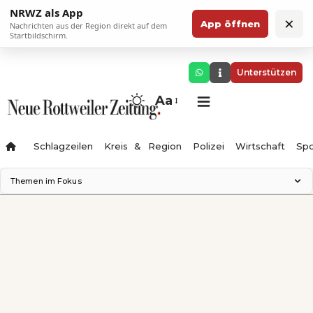
NRWZ als App
×
App öffnen
Nachrichten aus der Region direkt auf dem
Startbildschirm.
Unterstützen
Aa
Schlagzeilen
Kreis & Region
Polizei
Wirtschaft
Spo
Themen im Fokus
Landesgartenschau 2028
Science Center
Staatsmann: Theater & Denken
Ferienzauber '26
Testturm
Neckarline
Gäubahn