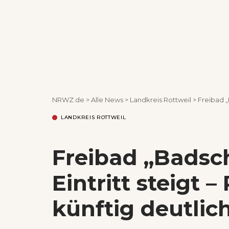
NRWZ.de
>
Alle News
>
Landkreis Rottweil
>
Freibad „Ba
LANDKREIS ROTTWEIL
Freibad „Badsch
Eintritt steigt 
künftig deutlic