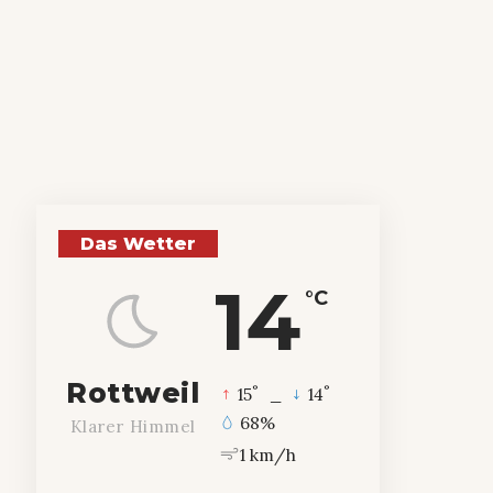
Das Wetter
14
°C
Rottweil
°
°
15
_
14
68%
Klarer Himmel
1 km/h