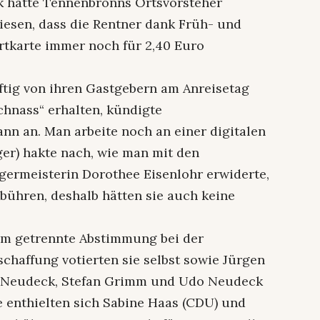
 hatte Tennenbronns Ortsvorsteher
sen, dass die Rentner dank Früh- und
rtkarte immer noch für 2,40 Euro
tig von ihren Gastgebern am Anreisetag
hnass“ erhalten, kündigte
nn an. Man arbeite noch an einer digitalen
ger) hakte nach, wie man mit den
germeisterin Dorothee Eisenlohr erwiderte,
ebühren, deshalb hätten sie auch keine
 um getrennte Abstimmung bei der
haffung votierten sie selbst sowie Jürgen
an Neudeck, Stefan Grimm und Udo Neudeck
e enthielten sich Sabine Haas (CDU) und