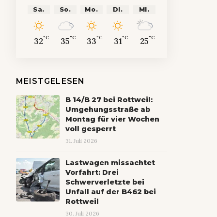
Sa.
So.
Mo.
Di.
Mi.
°C
°C
°C
°C
°C
32
35
33
31
25
MEISTGELESEN
B 14/B 27 bei Rottweil:
Umgehungsstraße ab
Montag für vier Wochen
voll gesperrt
31. Juli 2026
Lastwagen missachtet
Vorfahrt: Drei
Schwerverletzte bei
Unfall auf der B462 bei
Rottweil
30. Juli 2026