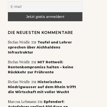
DIE NEUESTEN KOMMENTARE
zu
Stefan Weidle
Teufel und Lehrer
sprechen über Aichhaldens
Infrastruktur
zu
Stefan Weidle
MIT Rottweil:
Rentenkompromiss halten – keine
Rückkehr zur Frührente
zu
Stefan Weidle
Historisches
Niedrigwasser auf dem Rhein trifft
die Wirtschaft mit voller Wucht
zu
Marcus Lehmann
Epfendorf:
Autofahrer verliert 500 Euro an