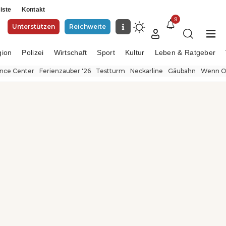
iste
Kontakt
9
Unterstützen
Reichweite
gion
Polizei
Wirtschaft
Sport
Kultur
Leben & Ratgeber
ence Center
Ferienzauber '26
Testturm
Neckarline
Gäubahn
Wenn Or