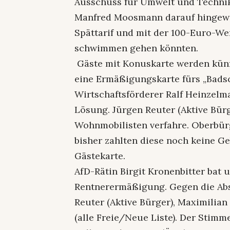
Ausschuss für Umwelt und Technik
Manfred Moosmann darauf hingewie
Spättarif und mit der 100-Euro-We
schwimmen gehen könnten.
Gäste mit Konuskarte werden künf
eine Ermäßigungskarte fürs „Badsc
Wirtschaftsförderer Ralf Heinzelma
Lösung. Jürgen Reuter (Aktive Bür
Wohnmobilisten verfahre. Oberbür
bisher zahlten diese noch keine G
Gästekarte.
AfD-Rätin Birgit Kronenbitter bat
Rentnerermäßigung. Gegen die Absc
Reuter (Aktive Bürger), Maximili
(alle Freie/Neue Liste). Der Stimm