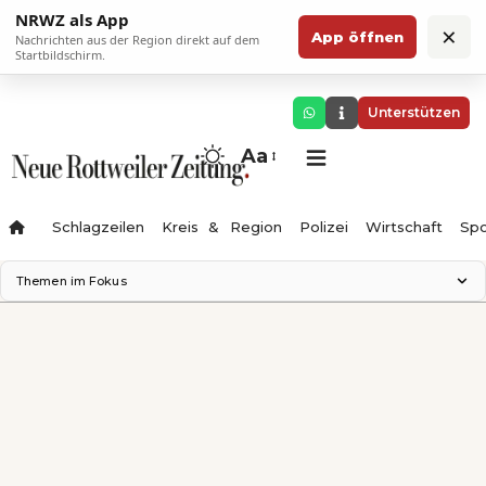
NRWZ als App
×
App öffnen
Nachrichten aus der Region direkt auf dem
Startbildschirm.
Unterstützen
Aa
Schlagzeilen
Kreis & Region
Polizei
Wirtschaft
Spo
Themen im Fokus
Landesgartenschau 2028
Science Center
Staatsmann: Theater & Denken
Ferienzauber '26
Testturm
Neckarline
Gäubahn