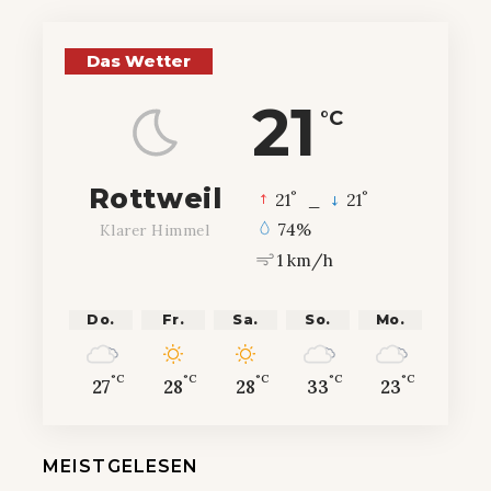
Das Wetter
21
°C
Rottweil
°
°
21
_
21
74%
Klarer Himmel
1 km/h
Do.
Fr.
Sa.
So.
Mo.
°C
°C
°C
°C
°C
27
28
28
33
23
MEISTGELESEN