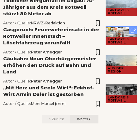
Tödlicher Bergunfall im Allgäu: 74-
Jähriger aus dem Kreis Rottweil
LANDKREIS
stürzt 80 Meter ab
ROTTWEIL
Autor / Quelle:
NRWZ-Redaktion
Gasgeruch: Feuerwehreinsatz in der
5
Rottweiler Innenstadt –
LANDKREIS
Löschfahrzeug verunfallt
ROTTWEIL
Autor / Quelle:
Peter Arnegger
Gäubahn: Neun Oberbürgermeister
erhöhen den Druck auf Bahn und
AUS DER
Land
REGION
Autor / Quelle:
Peter Arnegger
„Mit Herz und Seele Wirt“: Eckhof-
Wirt Armin Daler ist gestorben
LANDKREIS
ROTTWEIL
Autor / Quelle:
Moni Marcel (mm)
Zurück
Weiter