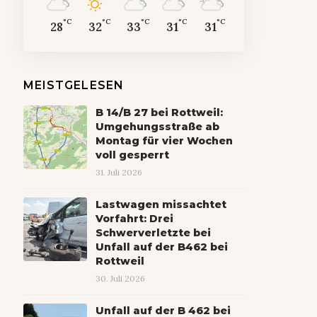
°C
°C
°C
°C
°C
28
32
33
31
31
MEISTGELESEN
B 14/B 27 bei Rottweil:
Umgehungsstraße ab
Montag für vier Wochen
voll gesperrt
31. Juli 2026
Lastwagen missachtet
Vorfahrt: Drei
Schwerverletzte bei
Unfall auf der B462 bei
Rottweil
30. Juli 2026
Unfall auf der B 462 bei