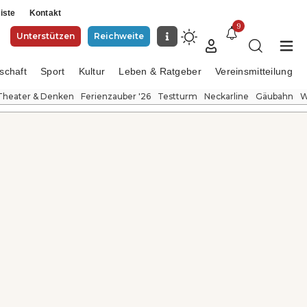
iste
Kontakt
9
Unterstützen
Reichweite
schaft
Sport
Kultur
Leben & Ratgeber
Vereinsmitteilung
Theater & Denken
Ferienzauber '26
Testturm
Neckarline
Gäubahn
W