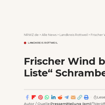
NRWZ.de
>
Alle News
>
Landkreis Rottweil
>
Frischer 
LANDKREIS ROTTWEIL
Frischer Wind b
Liste“ Schramb
Lese
Autor / Quelle:
Pressemitteilung (pm)
Veröf