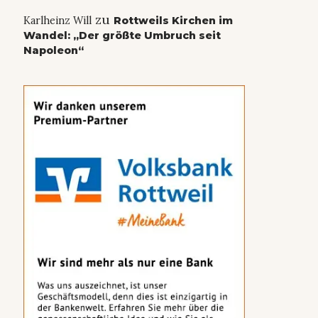
zu
Karlheinz Will
Rottweils Kirchen im
Wandel: „Der größte Umbruch seit
Napoleon“