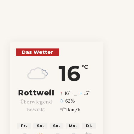
Das Wetter
16
°C
Rottweil
°
°
16
_
15
62%
Überwiegend
1 km/h
Bewölkt
Fr.
Sa.
So.
Mo.
Di.