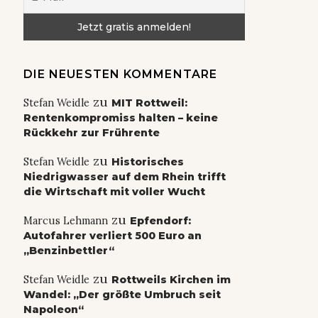
DIE NEUESTEN KOMMENTARE
zu
Stefan Weidle
MIT Rottweil:
Rentenkompromiss halten – keine
Rückkehr zur Frührente
zu
Stefan Weidle
Historisches
Niedrigwasser auf dem Rhein trifft
die Wirtschaft mit voller Wucht
zu
Marcus Lehmann
Epfendorf:
Autofahrer verliert 500 Euro an
„Benzinbettler“
zu
Stefan Weidle
Rottweils Kirchen im
Wandel: „Der größte Umbruch seit
Napoleon“