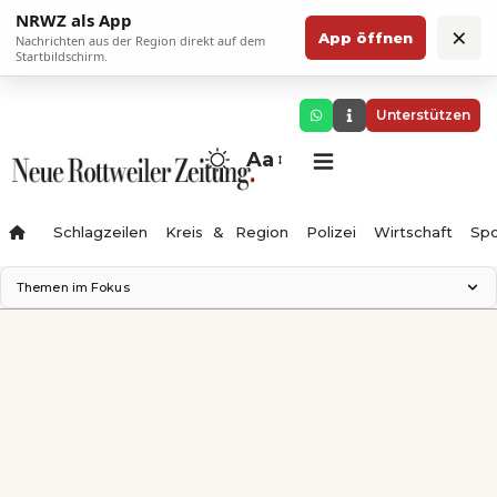
NRWZ als App
×
App öffnen
Nachrichten aus der Region direkt auf dem
Startbildschirm.
Unterstützen
Aa
Schlagzeilen
Kreis & Region
Polizei
Wirtschaft
Spo
Themen im Fokus
Landesgartenschau 2028
Science Center
Staatsmann: Theater & Denken
Ferienzauber '26
Testturm
Neckarline
Gäubahn