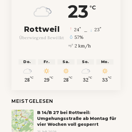
23
°C
Rottweil
°
°
24
_
23
57%
Überwiegend Bewölkt
2 km/h
Do.
Fr.
Sa.
So.
Mo.
°C
°C
°C
°C
°C
28
29
28
32
33
MEISTGELESEN
B 14/B 27 bei Rottweil:
Umgehungsstraße ab Montag für
vier Wochen voll gesperrt
31. Juli 2026