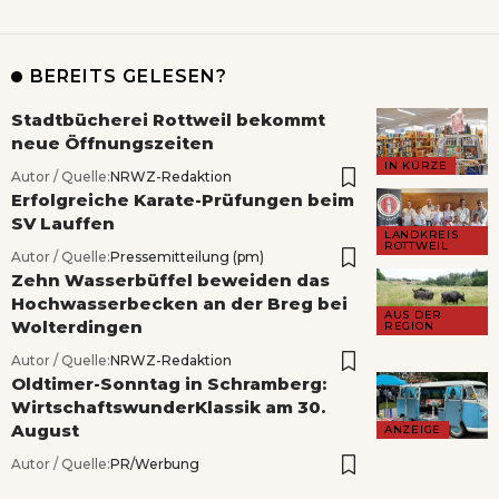
BEREITS GELESEN?
Stadtbücherei Rottweil bekommt
neue Öffnungszeiten
IN KÜRZE
Autor / Quelle:
NRWZ-Redaktion
Erfolgreiche Karate-Prüfungen beim
SV Lauffen
LANDKREIS
ROTTWEIL
Autor / Quelle:
Pressemitteilung (pm)
Zehn Wasserbüffel beweiden das
Hochwasserbecken an der Breg bei
AUS DER
Wolterdingen
REGION
Autor / Quelle:
NRWZ-Redaktion
Oldtimer-Sonntag in Schramberg:
WirtschaftswunderKlassik am 30.
August
ANZEIGE
Autor / Quelle:
PR/Werbung