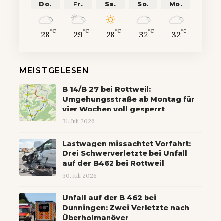
Do.
Fr.
Sa.
So.
Mo.
°C
°C
°C
°C
°C
28
29
28
32
32
MEISTGELESEN
B 14/B 27 bei Rottweil:
Umgehungsstraße ab Montag für
vier Wochen voll gesperrt
31. Juli 2026
Lastwagen missachtet Vorfahrt:
Drei Schwerverletzte bei Unfall
auf der B462 bei Rottweil
30. Juli 2026
Unfall auf der B 462 bei
Dunningen: Zwei Verletzte nach
Überholmanöver