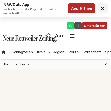
NRWZ als App
×
App öffnen
Nachrichten aus der Region direkt auf dem
Startbildschirm.
Unterstützen
Aa
Schlagzeilen
Kreis & Region
Polizei
Wirtschaft
Spo
Themen im Fokus
Landesgartenschau 2028
Science Center
Staatsmann: Theater & Denken
Ferienzauber '26
Testturm
Neckarline
Gäubahn