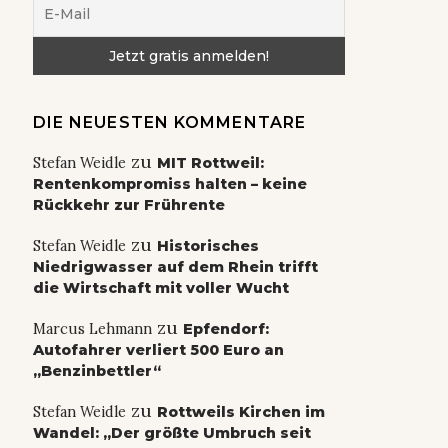
DIE NEUESTEN KOMMENTARE
zu
Stefan Weidle
MIT Rottweil:
Rentenkompromiss halten – keine
Rückkehr zur Frührente
zu
Stefan Weidle
Historisches
Niedrigwasser auf dem Rhein trifft
die Wirtschaft mit voller Wucht
zu
Marcus Lehmann
Epfendorf:
Autofahrer verliert 500 Euro an
„Benzinbettler“
zu
Stefan Weidle
Rottweils Kirchen im
Wandel: „Der größte Umbruch seit