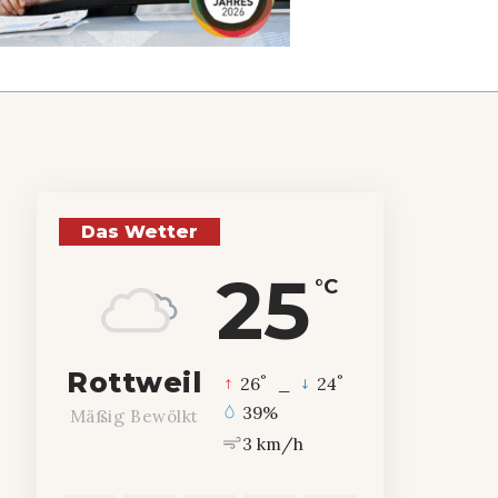
Das Wetter
25
°C
Rottweil
°
°
26
_
24
39%
Mäßig Bewölkt
3 km/h