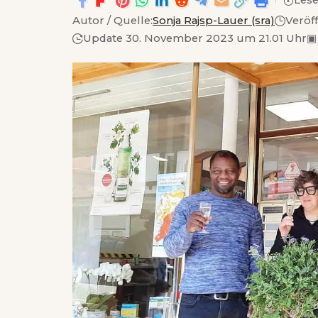
Lese
Autor / Quelle:
Sonja Rajsp-Lauer (sra)
Veröf
Update 30. November 2023 um 21.01 Uhr
▣