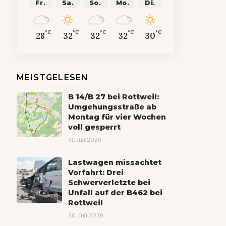
Fr.
Sa.
So.
Mo.
Di.
°C
°C
°C
°C
°C
28
32
32
32
30
MEISTGELESEN
B 14/B 27 bei Rottweil:
Umgehungsstraße ab
Montag für vier Wochen
voll gesperrt
31. Juli 2026
Lastwagen missachtet
Vorfahrt: Drei
Schwerverletzte bei
Unfall auf der B462 bei
Rottweil
30. Juli 2026