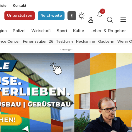
iste
Kontakt
9
Unterstützen
Reichweite
gion
Polizei
Wirtschaft
Sport
Kultur
Leben & Ratgeber
ence Center
Ferienzauber '26
Testturm
Neckarline
Gäubahn
Wenn Or
- Anzeige -