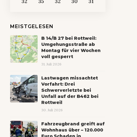
32
35
32
30
31
MEISTGELESEN
B 14/B 27 bei Rottweil:
Umgehungsstraße ab
Montag für vier Wochen
voll gesperrt
31. Juli 2026
Lastwagen missachtet
Vorfahrt: Drei
Schwerverletzte bei
Unfall auf der B462 bei
Rottweil
30. Juli 2026
Fahrzeugbrand greift auf
Wohnhaus über – 120.000
Euro Schaden in