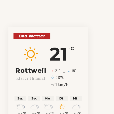
Das Wetter
21
°C
Rottweil
°
°
21
_
18
48%
Klarer Himmel
1 km/h
Sa.
So.
Mo.
Di.
Mi.
°C
°C
°C
°C
°C