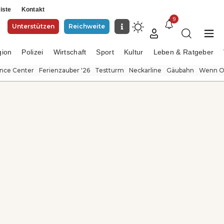
iste
Kontakt
9
Unterstützen
Reichweite
gion
Polizei
Wirtschaft
Sport
Kultur
Leben & Ratgeber
ence Center
Ferienzauber '26
Testturm
Neckarline
Gäubahn
Wenn Or