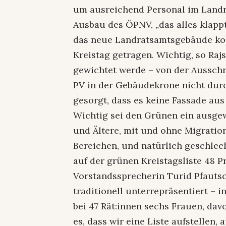
um ausreichend Personal im Landr
Ausbau des ÖPNV, „das alles klappt
das neue Landratsamtsgebäude ko
Kreistag getragen. Wichtig, so Raj
gewichtet werde – von der Ausschr
PV in der Gebäudekrone nicht dur
gesorgt, dass es keine Fassade a
Wichtig sei den Grünen ein ausge
und Ältere, mit und ohne Migration
Bereichen, und natürlich geschlec
auf der grünen Kreistagsliste 48 P
Vorstandssprecherin Turid Pfautsc
traditionell unterrepräsentiert – i
bei 47 Rät:innen sechs Frauen, dav
es, dass wir eine Liste aufstellen, 