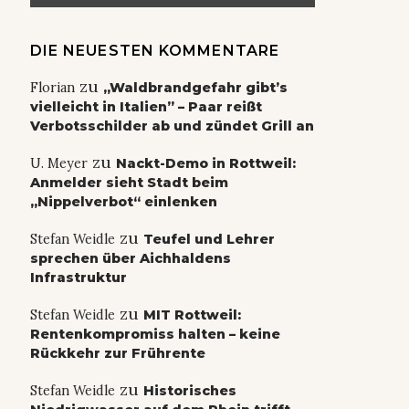
DIE NEUESTEN KOMMENTARE
zu
Florian
„Waldbrandgefahr gibt’s
vielleicht in Italien” – Paar reißt
Verbotsschilder ab und zündet Grill an
zu
U. Meyer
Nackt-Demo in Rottweil:
Anmelder sieht Stadt beim
„Nippelverbot“ einlenken
zu
Stefan Weidle
Teufel und Lehrer
sprechen über Aichhaldens
Infrastruktur
zu
Stefan Weidle
MIT Rottweil:
Rentenkompromiss halten – keine
Rückkehr zur Frührente
zu
Stefan Weidle
Historisches