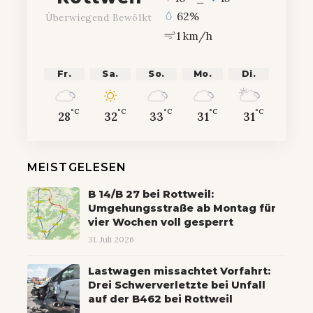
62%
Überwiegend Bewölkt
1 km/h
Fr.
Sa.
So.
Mo.
Di.
°C
°C
°C
°C
°C
28
32
33
31
31
MEISTGELESEN
B 14/B 27 bei Rottweil:
Umgehungsstraße ab Montag für
vier Wochen voll gesperrt
31. Juli 2026
Lastwagen missachtet Vorfahrt:
Drei Schwerverletzte bei Unfall
auf der B462 bei Rottweil