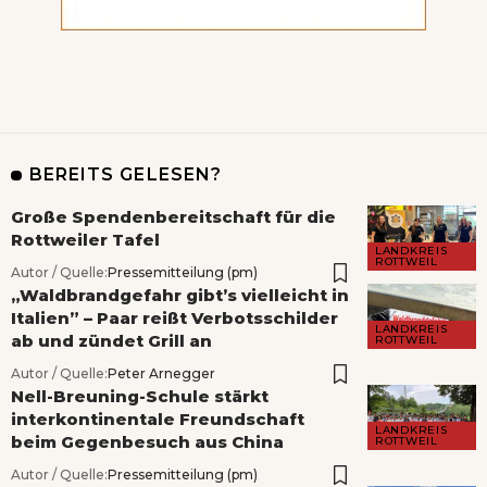
BEREITS GELESEN?
Große Spendenbereitschaft für die
Rottweiler Tafel
LANDKREIS
ROTTWEIL
Autor / Quelle:
Pressemitteilung (pm)
„Waldbrandgefahr gibt’s vielleicht in
Italien” – Paar reißt Verbotsschilder
LANDKREIS
ab und zündet Grill an
ROTTWEIL
Autor / Quelle:
Peter Arnegger
Nell-Breuning-Schule stärkt
interkontinentale Freundschaft
LANDKREIS
beim Gegenbesuch aus China
ROTTWEIL
Autor / Quelle:
Pressemitteilung (pm)