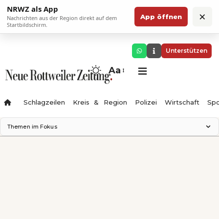
NRWZ als App
×
App öffnen
Nachrichten aus der Region direkt auf dem
Startbildschirm.
Unterstützen
Aa
Schlagzeilen
Kreis & Region
Polizei
Wirtschaft
Spo
Themen im Fokus
Landesgartenschau 2028
Science Center
Staatsmann: Theater & Denken
Ferienzauber '26
Testturm
Neckarline
Gäubahn