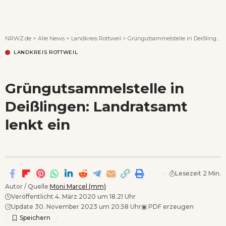
Wenn Orte erzählen ...
NRWZ.de
>
Alle News
>
Landkreis Rottweil
>
Grüngutsammelstelle in Deißlingen: Landratsamt lenkt ein
LANDKREIS ROTTWEIL
Grüngutsammelstelle in
Deißlingen: Landratsamt
lenkt ein
Lesezeit 2 Min.
Autor / Quelle:
Moni Marcel (mm)
Veröffentlicht 4. März 2020 um 18.21 Uhr
Update 30. November 2023 um 20.58 Uhr
▣
PDF erzeugen