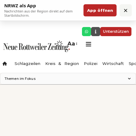
NRWZ als App
×
App öffnen
Nachrichten aus der Region direkt auf dem
Startbildschirm.
Unterstützen
Aa
Schlagzeilen
Kreis & Region
Polizei
Wirtschaft
Spo
Themen im Fokus
Landesgartenschau 2028
Science Center
Staatsmann: Theater & Denken
Ferienzauber '26
Testturm
Neckarline
Gäubahn