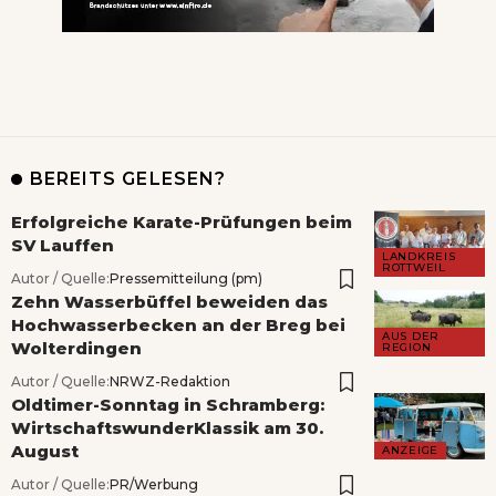
BEREITS GELESEN?
Erfolgreiche Karate-Prüfungen beim
SV Lauffen
LANDKREIS
ROTTWEIL
Autor / Quelle:
Pressemitteilung (pm)
Zehn Wasserbüffel beweiden das
Hochwasserbecken an der Breg bei
AUS DER
Wolterdingen
REGION
Autor / Quelle:
NRWZ-Redaktion
Oldtimer-Sonntag in Schramberg:
WirtschaftswunderKlassik am 30.
August
ANZEIGE
Autor / Quelle:
PR/Werbung