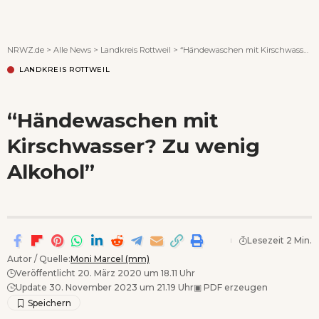
Wenn Orte erzählen ...
NRWZ.de
>
Alle News
>
Landkreis Rottweil
>
“Händewaschen mit Kirschwasser? Zu wenig Alkohol”
LANDKREIS ROTTWEIL
“Händewaschen mit
Kirschwasser? Zu wenig
Alkohol”
Lesezeit 2 Min.
Autor / Quelle:
Moni Marcel (mm)
Veröffentlicht 20. März 2020 um 18.11 Uhr
Update 30. November 2023 um 21.19 Uhr
▣
PDF erzeugen