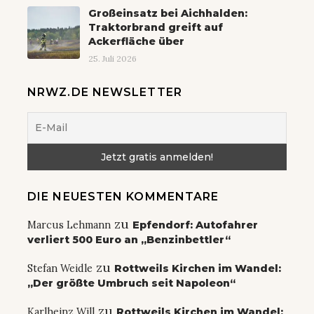
Großeinsatz bei Aichhalden:
Traktorbrand greift auf
Ackerfläche über
25. Juli 2026
NRWZ.DE NEWSLETTER
DIE NEUESTEN KOMMENTARE
zu
Marcus Lehmann
Epfendorf: Autofahrer
verliert 500 Euro an „Benzinbettler“
zu
Stefan Weidle
Rottweils Kirchen im Wandel:
„Der größte Umbruch seit Napoleon“
zu
Karlheinz Will
Rottweils Kirchen im Wandel: