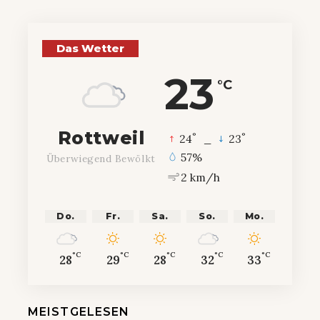
Das Wetter
23
°C
Rottweil
°
°
24
_
23
57%
Überwiegend Bewölkt
2 km/h
Do.
Fr.
Sa.
So.
Mo.
°C
°C
°C
°C
°C
28
29
28
32
33
MEISTGELESEN