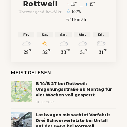
Rottweil
°
°
16
_
15
62%
Überwiegend Bewölkt
1 km/h
Fr.
Sa.
So.
Mo.
Di.
°C
°C
°C
°C
°C
28
32
33
31
31
MEISTGELESEN
B 14/B 27 bei Rottweil:
Umgehungsstraße ab Montag für
vier Wochen voll gesperrt
31. Juli 2026
Lastwagen missachtet Vorfahrt:
Drei Schwerverletzte bei Unfall
auf der B462 bei Rottweil