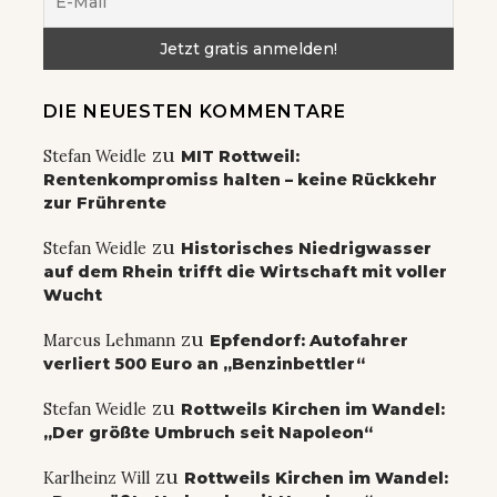
DIE NEUESTEN KOMMENTARE
zu
Stefan Weidle
MIT Rottweil:
Rentenkompromiss halten – keine Rückkehr
zur Frührente
zu
Stefan Weidle
Historisches Niedrigwasser
auf dem Rhein trifft die Wirtschaft mit voller
Wucht
zu
Marcus Lehmann
Epfendorf: Autofahrer
verliert 500 Euro an „Benzinbettler“
zu
Stefan Weidle
Rottweils Kirchen im Wandel:
„Der größte Umbruch seit Napoleon“
zu
Karlheinz Will
Rottweils Kirchen im Wandel: