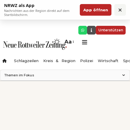
NRWZ als App
×
App öffnen
Nachrichten aus der Region direkt auf dem
Startbildschirm.
Unterstützen
Aa
Schlagzeilen
Kreis & Region
Polizei
Wirtschaft
Spo
Themen im Fokus
Landesgartenschau 2028
Science Center
Staatsmann: Theater & Denken
Ferienzauber '26
Testturm
Neckarline
Gäubahn