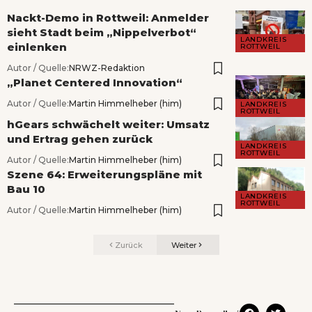
Nackt-Demo in Rottweil: Anmelder
sieht Stadt beim „Nippelverbot“
LANDKREIS
einlenken
ROTTWEIL
Autor / Quelle:
NRWZ-Redaktion
„Planet Centered Innovation“
Autor / Quelle:
Martin Himmelheber (him)
LANDKREIS
ROTTWEIL
hGears schwächelt weiter: Umsatz
und Ertrag gehen zurück
LANDKREIS
ROTTWEIL
Autor / Quelle:
Martin Himmelheber (him)
Szene 64: Erweiterungspläne mit
Bau 10
LANDKREIS
ROTTWEIL
Autor / Quelle:
Martin Himmelheber (him)
Zurück
Weiter