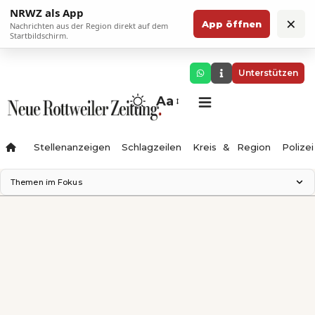
NRWZ als App
×
App öffnen
Nachrichten aus der Region direkt auf dem
Startbildschirm.
Unterstützen
Aa
Stellenanzeigen
Schlagzeilen
Kreis & Region
Polizei
Themen im Fokus
Landesgartenschau 2028
Zimmertheater Rottweil
Science Center
Ferienzauber '26
Testturm
Neckarline
Gäubahn