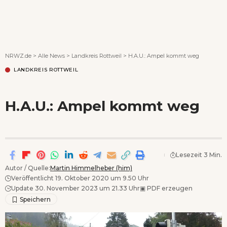
Wenn Orte erzählen ...
NRWZ.de
>
Alle News
>
Landkreis Rottweil
>
H.A.U.: Ampel kommt weg
LANDKREIS ROTTWEIL
H.A.U.: Ampel kommt weg
Lesezeit 3 Min.
Autor / Quelle:
Martin Himmelheber (him)
Veröffentlicht 19. Oktober 2020 um 9.50 Uhr
Update 30. November 2023 um 21.33 Uhr
▣
PDF erzeugen