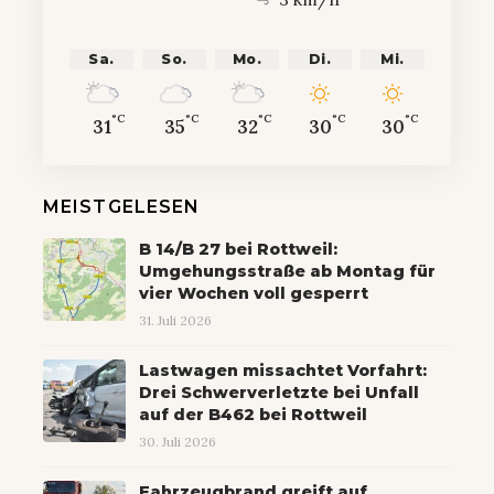
Sa.
So.
Mo.
Di.
Mi.
°C
°C
°C
°C
°C
31
35
32
30
30
MEISTGELESEN
B 14/B 27 bei Rottweil:
Umgehungsstraße ab Montag für
vier Wochen voll gesperrt
31. Juli 2026
Lastwagen missachtet Vorfahrt:
Drei Schwerverletzte bei Unfall
auf der B462 bei Rottweil
30. Juli 2026
Fahrzeugbrand greift auf