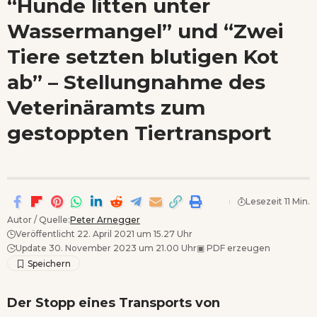
“Hunde litten unter
Wenn Orte erzählen ...
Wassermangel” und “Zwei
- Anzeige -
Tiere setzten blutigen Kot
ab” – Stellungnahme des
Veterinäramts zum
gestoppten Tiertransport
Lesezeit 11 Min.
Autor / Quelle:
Peter Arnegger
Veröffentlicht 22. April 2021 um 15.27 Uhr
Update 30. November 2023 um 21.00 Uhr
▣
PDF erzeugen
Der Stopp eines Transports von