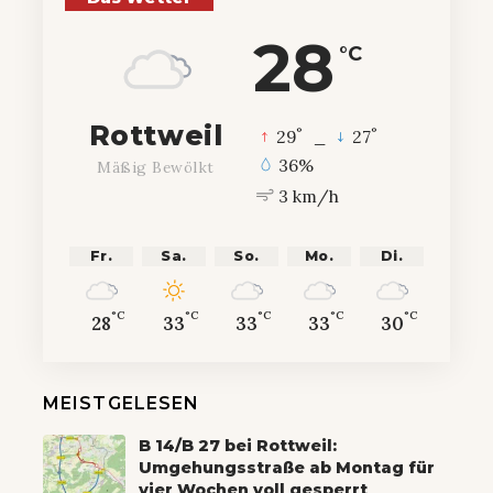
28
°C
Rottweil
°
°
29
_
27
36%
Mäßig Bewölkt
3 km/h
Fr.
Sa.
So.
Mo.
Di.
°C
°C
°C
°C
°C
28
33
33
33
30
MEISTGELESEN
B 14/B 27 bei Rottweil:
Umgehungsstraße ab Montag für
vier Wochen voll gesperrt