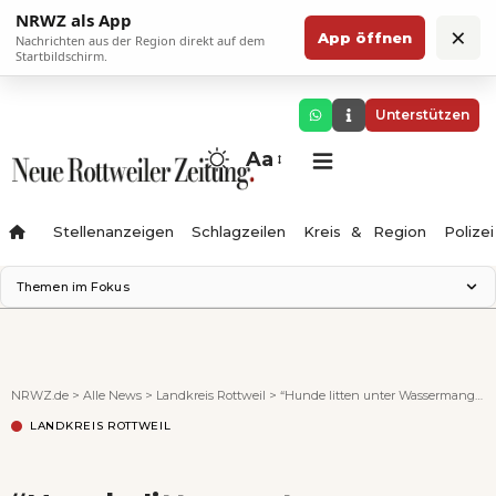
NRWZ als App
×
App öffnen
Nachrichten aus der Region direkt auf dem
Startbildschirm.
Unterstützen
Aa
Stellenanzeigen
Schlagzeilen
Kreis & Region
Polizei
Themen im Fokus
Landesgartenschau 2028
Zimmertheater Rottweil
Science Center
NRWZ.de
>
Alle News
>
Landkreis Rottweil
>
“Hunde litten unter Wassermangel” und “Zwei Tiere setzten blutigen Kot ab” – Stellungnahme des Veterinäramts zum gestoppten Tiertransport
Ferienzauber '26
LANDKREIS ROTTWEIL
Testturm
Neckarline
Gäubahn