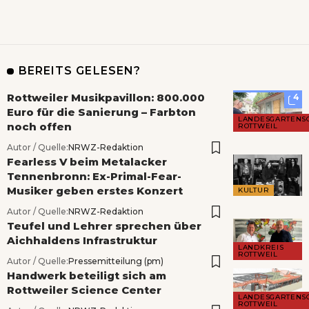
BEREITS GELESEN?
Rottweiler Musikpavillon: 800.000
4
Euro für die Sanierung – Farbton
LANDESGARTENS
noch offen
ROTTWEIL
Autor / Quelle:
NRWZ-Redaktion
Fearless V beim Metalacker
Tennenbronn: Ex-Primal-Fear-
Musiker geben erstes Konzert
KULTUR
Autor / Quelle:
NRWZ-Redaktion
Teufel und Lehrer sprechen über
Aichhaldens Infrastruktur
LANDKREIS
ROTTWEIL
Autor / Quelle:
Pressemitteilung (pm)
Handwerk beteiligt sich am
Rottweiler Science Center
LANDESGARTENS
ROTTWEIL