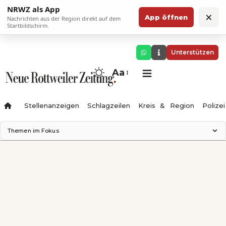
NRWZ als App
×
App öffnen
Nachrichten aus der Region direkt auf dem
Startbildschirm.
Unterstützen
Aa
Stellenanzeigen
Schlagzeilen
Kreis & Region
Polizei
Themen im Fokus
Landesgartenschau 2028
Zimmertheater Rottweil
Science Center
Ferienzauber '26
Testturm
Neckarline
Gäubahn