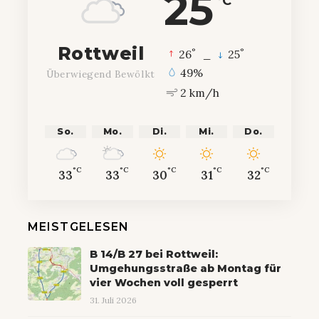
25
°C
Rottweil
°
°
26
_
25
49%
Überwiegend Bewölkt
2 km/h
So.
Mo.
Di.
Mi.
Do.
°C
°C
°C
°C
°C
33
33
30
31
32
MEISTGELESEN
B 14/B 27 bei Rottweil:
Umgehungsstraße ab Montag für
vier Wochen voll gesperrt
31. Juli 2026