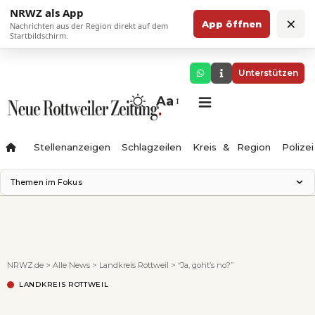
NRWZ als App
×
App öffnen
Nachrichten aus der Region direkt auf dem
Startbildschirm.
Unterstützen
Aa
Stellenanzeigen
Schlagzeilen
Kreis & Region
Polizei
Themen im Fokus
Landesgartenschau 2028
Zimmertheater Rottweil
Science Center
Ferienzauber '26
NRWZ.de
>
Alle News
>
Landkreis Rottweil
>
“Ja, goht’s no?”
Testturm
LANDKREIS ROTTWEIL
Neckarline
Gäubahn