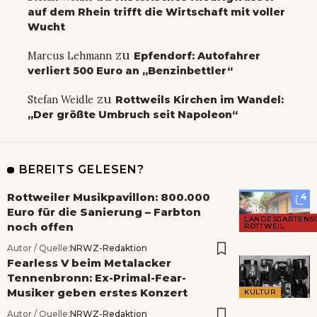
auf dem Rhein trifft die Wirtschaft mit voller
Wucht
zu
Marcus Lehmann
Epfendorf: Autofahrer
verliert 500 Euro an „Benzinbettler“
zu
Stefan Weidle
Rottweils Kirchen im Wandel:
„Der größte Umbruch seit Napoleon“
BEREITS GELESEN?
Rottweiler Musikpavillon: 800.000
4
Euro für die Sanierung – Farbton
LANDESGARTENS
noch offen
ROTTWEIL
Autor / Quelle:
NRWZ-Redaktion
Fearless V beim Metalacker
Tennenbronn: Ex-Primal-Fear-
Musiker geben erstes Konzert
KULTUR
Autor / Quelle:
NRWZ-Redaktion