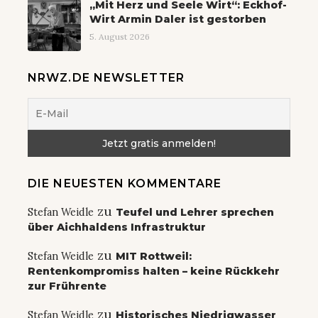
„Mit Herz und Seele Wirt“: Eckhof-
Wirt Armin Daler ist gestorben
5. August 2026
NRWZ.DE NEWSLETTER
DIE NEUESTEN KOMMENTARE
zu
Stefan Weidle
Teufel und Lehrer sprechen
über Aichhaldens Infrastruktur
zu
Stefan Weidle
MIT Rottweil:
Rentenkompromiss halten – keine Rückkehr
zur Frührente
zu
Stefan Weidle
Historisches Niedrigwasser