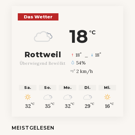
Das Wetter
18
°C
Rottweil
°
°
18
_
18
54%
Überwiegend Bewölkt
2 km/h
Sa.
So.
Mo.
Di.
Mi.
°C
°C
°C
°C
°C
32
35
32
29
16
MEISTGELESEN