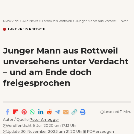
Wenn Orte erzählen ...
NRWZ.de
>
Alle News
>
Landkreis Rottweil
>
Junger Mann aus Rottweil unversehens unter Verdacht – und am Ende doch freigesprochen
LANDKREIS ROTTWEIL
Junger Mann aus Rottweil
unversehens unter Verdacht
– und am Ende doch
freigesprochen
Lesezeit 11 Min.
Autor / Quelle:
Peter Arnegger
Veröffentlicht 6. Juli 2020 um 17.13 Uhr
Update 30. November 2023 um 21.20 Uhr
▣
PDF erzeugen