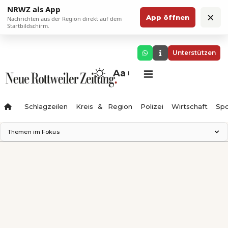
NRWZ als App
×
App öffnen
Nachrichten aus der Region direkt auf dem
Startbildschirm.
Unterstützen
Aa
Schlagzeilen
Kreis & Region
Polizei
Wirtschaft
Spo
Themen im Fokus
Landesgartenschau 2028
Science Center
Staatsmann: Theater & Denken
Ferienzauber '26
Testturm
Neckarline
Gäubahn