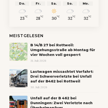
Do.
Fr.
Sa.
So.
Mo.
°C
°C
°C
°C
°C
23
28
30
32
32
MEISTGELESEN
B 14/B 27 bei Rottweil:
Umgehungsstraße ab Montag für
vier Wochen voll gesperrt
31. Juli 2026
Lastwagen missachtet Vorfahrt:
Drei Schwerverletzte bei Unfall
auf der B462 bei Rottweil
30. Juli 2026
Unfall auf der B 462 bei
Dunningen: Zwei Verletzte nach
Überholmanöver