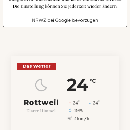
Die Einstellung können Sie jederzeit wieder ändern.
NRWZ bei Google bevorzugen
Das Wetter
24
°C
Rottweil
°
°
24
_
24
49%
Klarer Himmel
2 km/h