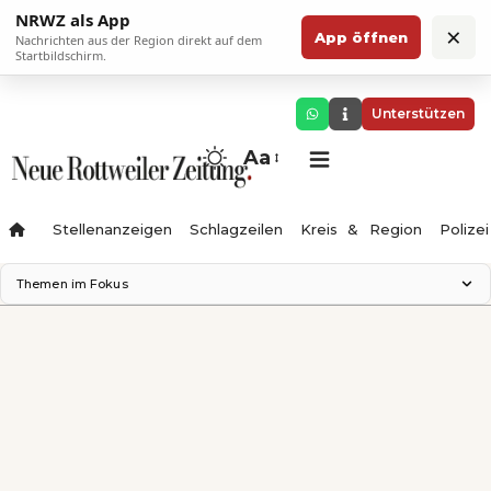
NRWZ als App
×
App öffnen
Nachrichten aus der Region direkt auf dem
Startbildschirm.
Unterstützen
Aa
Stellenanzeigen
Schlagzeilen
Kreis & Region
Polizei
Themen im Fokus
Landesgartenschau 2028
Zimmertheater Rottweil
Science Center
Ferienzauber '26
Testturm
Neckarline
Gäubahn