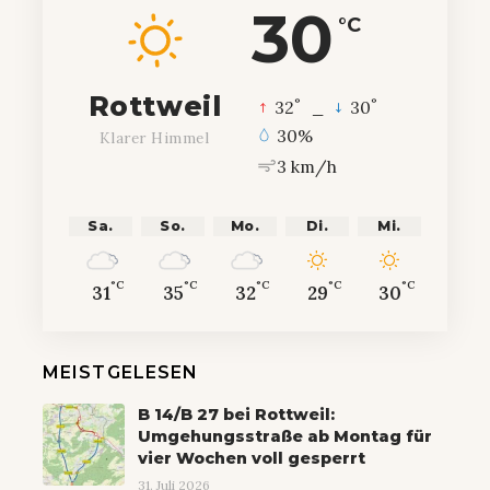
30
°C
Rottweil
°
°
32
_
30
30%
Klarer Himmel
3 km/h
Sa.
So.
Mo.
Di.
Mi.
°C
°C
°C
°C
°C
31
35
32
29
30
MEISTGELESEN
B 14/B 27 bei Rottweil:
Umgehungsstraße ab Montag für
vier Wochen voll gesperrt
31. Juli 2026