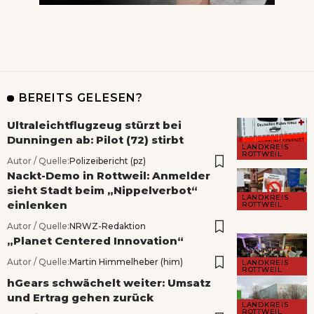
BEREITS GELESEN?
Ultraleichtflugzeug stürzt bei
Dunningen ab: Pilot (72) stirbt
LANDKREIS
ROTTWEIL
Autor / Quelle:
Polizeibericht (pz)
Nackt-Demo in Rottweil: Anmelder
sieht Stadt beim „Nippelverbot“
LANDKREIS
einlenken
ROTTWEIL
Autor / Quelle:
NRWZ-Redaktion
„Planet Centered Innovation“
Autor / Quelle:
Martin Himmelheber (him)
LANDKREIS
ROTTWEIL
hGears schwächelt weiter: Umsatz
und Ertrag gehen zurück
LANDKREIS
ROTTWEIL