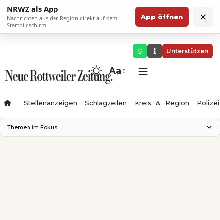
NRWZ als App
×
App öffnen
Nachrichten aus der Region direkt auf dem
Startbildschirm.
Unterstützen
Aa
Stellenanzeigen
Schlagzeilen
Kreis & Region
Polizei
Themen im Fokus
Landesgartenschau 2028
Zimmertheater Rottweil
Science Center
Ferienzauber '26
Testturm
Neckarline
Gäubahn