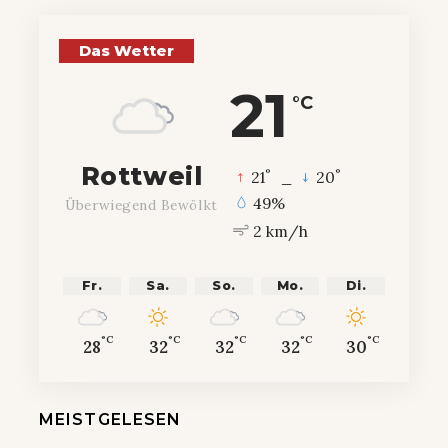
Das Wetter
21
°C
Rottweil
°
°
21
_
20
49%
Überwiegend Bewölkt
2 km/h
Fr.
Sa.
So.
Mo.
Di.
°C
°C
°C
°C
°C
28
32
32
32
30
MEISTGELESEN