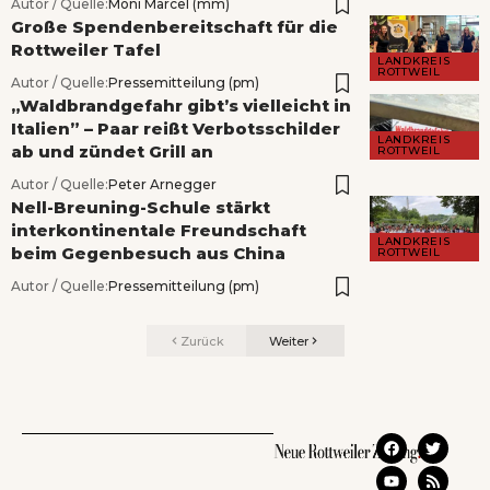
Autor / Quelle:
Moni Marcel (mm)
Große Spendenbereitschaft für die
Rottweiler Tafel
LANDKREIS
ROTTWEIL
Autor / Quelle:
Pressemitteilung (pm)
„Waldbrandgefahr gibt’s vielleicht in
Italien” – Paar reißt Verbotsschilder
LANDKREIS
ab und zündet Grill an
ROTTWEIL
Autor / Quelle:
Peter Arnegger
Nell-Breuning-Schule stärkt
interkontinentale Freundschaft
LANDKREIS
beim Gegenbesuch aus China
ROTTWEIL
Autor / Quelle:
Pressemitteilung (pm)
Zurück
Weiter