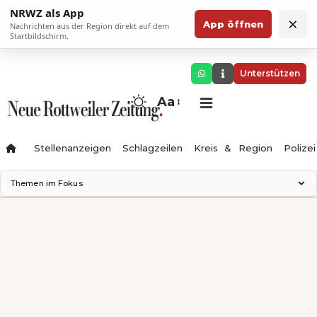
NRWZ als App
×
App öffnen
Nachrichten aus der Region direkt auf dem
Startbildschirm.
Unterstützen
Aa
Stellenanzeigen
Schlagzeilen
Kreis & Region
Polizei
Themen im Fokus
Landesgartenschau 2028
Zimmertheater Rottweil
Science Center
Ferienzauber '26
Testturm
Neckarline
Gäubahn