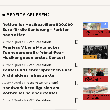
BEREITS GELESEN?
Rottweiler Musikpavillon: 800.000
4
Euro für die Sanierung – Farbton
LANDESGARTENS
noch offen
ROTTWEIL
Autor / Quelle:
NRWZ-Redaktion
Fearless V beim Metalacker
Tennenbronn: Ex-Primal-Fear-
Musiker geben erstes Konzert
KULTUR
Autor / Quelle:
NRWZ-Redaktion
Teufel und Lehrer sprechen über
Aichhaldens Infrastruktur
LANDKREIS
ROTTWEIL
Autor / Quelle:
Pressemitteilung (pm)
Handwerk beteiligt sich am
Rottweiler Science Center
LANDESGARTENS
ROTTWEIL
Autor / Quelle:
NRWZ-Redaktion