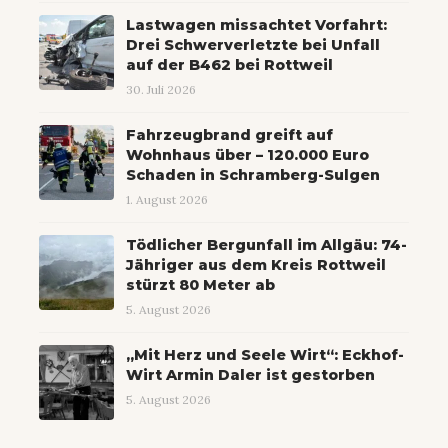
Lastwagen missachtet Vorfahrt:
Drei Schwerverletzte bei Unfall
auf der B462 bei Rottweil
30. Juli 2026
Fahrzeugbrand greift auf
Wohnhaus über – 120.000 Euro
Schaden in Schramberg-Sulgen
1. August 2026
Tödlicher Bergunfall im Allgäu: 74-
Jähriger aus dem Kreis Rottweil
stürzt 80 Meter ab
5. August 2026
„Mit Herz und Seele Wirt“: Eckhof-
Wirt Armin Daler ist gestorben
5. August 2026