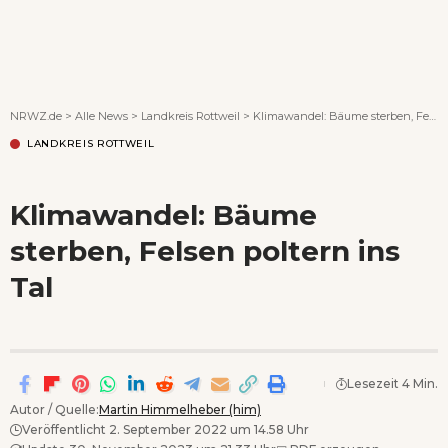
Wenn Orte erzählen ...
NRWZ.de
>
Alle News
>
Landkreis Rottweil
>
Klimawandel: Bäume sterben, Felsen poltern ins Tal
LANDKREIS ROTTWEIL
Klimawandel: Bäume
sterben, Felsen poltern ins
Tal
Lesezeit 4 Min.
Autor / Quelle:
Martin Himmelheber (him)
Veröffentlicht 2. September 2022 um 14.58 Uhr