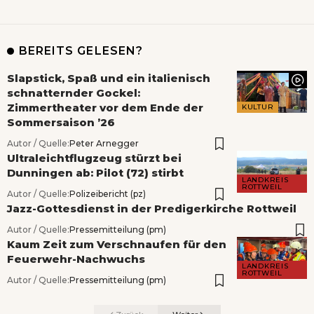
BEREITS GELESEN?
Slapstick, Spaß und ein italienisch
schnatternder Gockel:
Zimmertheater vor dem Ende der
KULTUR
Sommersaison ’26
Autor / Quelle:
Peter Arnegger
Ultraleichtflugzeug stürzt bei
Dunningen ab: Pilot (72) stirbt
LANDKREIS
ROTTWEIL
Autor / Quelle:
Polizeibericht (pz)
Jazz-Gottesdienst in der Predigerkirche Rottweil
Autor / Quelle:
Pressemitteilung (pm)
Kaum Zeit zum Verschnaufen für den
Feuerwehr-Nachwuchs
LANDKREIS
ROTTWEIL
Autor / Quelle:
Pressemitteilung (pm)