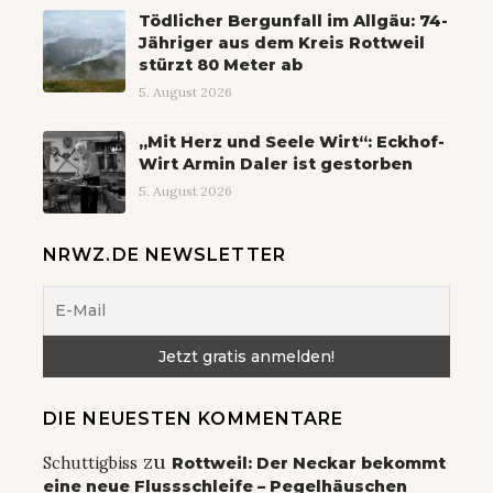
Tödlicher Bergunfall im Allgäu: 74-
Jähriger aus dem Kreis Rottweil
stürzt 80 Meter ab
5. August 2026
„Mit Herz und Seele Wirt“: Eckhof-
Wirt Armin Daler ist gestorben
5. August 2026
NRWZ.DE NEWSLETTER
DIE NEUESTEN KOMMENTARE
zu
Schuttigbiss
Rottweil: Der Neckar bekommt
eine neue Flussschleife – Pegelhäuschen