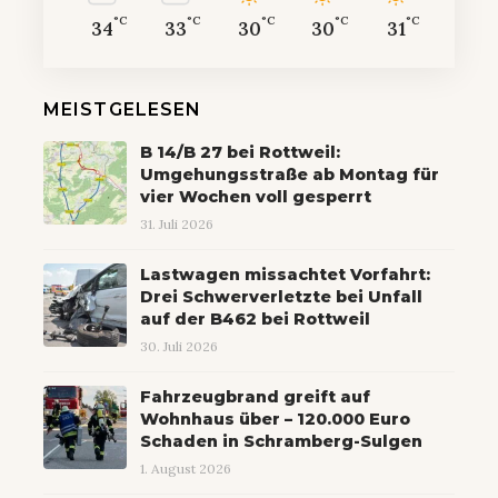
°C
°C
°C
°C
°C
34
33
30
30
31
MEISTGELESEN
B 14/B 27 bei Rottweil:
Umgehungsstraße ab Montag für
vier Wochen voll gesperrt
31. Juli 2026
Lastwagen missachtet Vorfahrt:
Drei Schwerverletzte bei Unfall
auf der B462 bei Rottweil
30. Juli 2026
Fahrzeugbrand greift auf
Wohnhaus über – 120.000 Euro
Schaden in Schramberg-Sulgen
1. August 2026