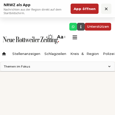
NRWZ als App
×
App öffnen
Nachrichten aus der Region direkt auf dem
Startbildschirm.
Unterstützen
Aa
Stellenanzeigen
Schlagzeilen
Kreis & Region
Polizei
Themen im Fokus
Landesgartenschau 2028
Zimmertheater Rottweil
Science Center
Ferienzauber '26
Testturm
Neckarline
Gäubahn