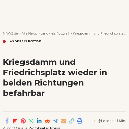
Wenn Orte erzählen ...
NRWZ.de
>
Alle News
>
Landkreis Rottweil
>
Kriegsdamm und Friedrichsplatz wieder in beiden Richtungen befahrbar
LANDKREIS ROTTWEIL
Kriegsdamm und
Friedrichsplatz wieder in
beiden Richtungen
befahrbar
Lesezeit 1 Min.
Autor / Quelle:
Wolf-Dieter Bojus