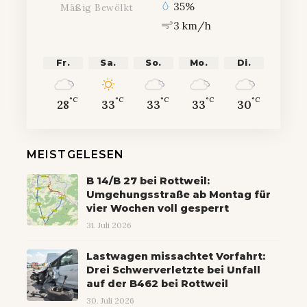
35%
Mäßig Bewölkt
3 km/h
Fr.
Sa.
So.
Mo.
Di.
°C
°C
°C
°C
°C
28
33
33
33
30
MEISTGELESEN
B 14/B 27 bei Rottweil:
Umgehungsstraße ab Montag für
vier Wochen voll gesperrt
31. Juli 2026
Lastwagen missachtet Vorfahrt:
Drei Schwerverletzte bei Unfall
auf der B462 bei Rottweil
30. Juli 2026