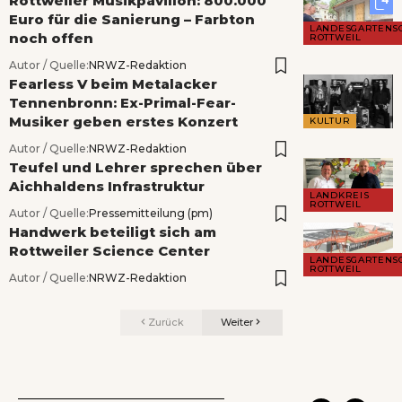
Rottweiler Musikpavillon: 800.000
Euro für die Sanierung – Farbton
LANDESGARTENS
noch offen
ROTTWEIL
Autor / Quelle:
NRWZ-Redaktion
Fearless V beim Metalacker
Tennenbronn: Ex-Primal-Fear-
Musiker geben erstes Konzert
KULTUR
Autor / Quelle:
NRWZ-Redaktion
Teufel und Lehrer sprechen über
Aichhaldens Infrastruktur
LANDKREIS
ROTTWEIL
Autor / Quelle:
Pressemitteilung (pm)
Handwerk beteiligt sich am
Rottweiler Science Center
LANDESGARTENS
ROTTWEIL
Autor / Quelle:
NRWZ-Redaktion
Zurück
Weiter