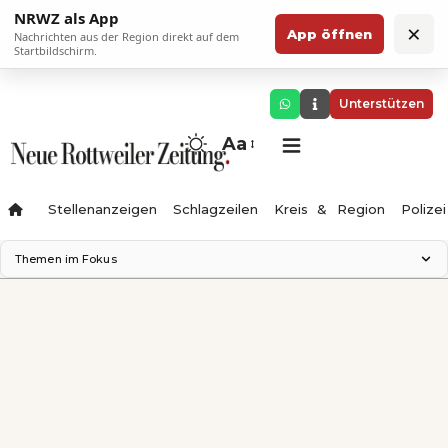
NRWZ als App
×
App öffnen
Nachrichten aus der Region direkt auf dem
Startbildschirm.
Unterstützen
Aa
Stellenanzeigen
Schlagzeilen
Kreis & Region
Polizei
Themen im Fokus
Landesgartenschau 2028
Zimmertheater Rottweil
Science Center
Ferienzauber '26
Testturm
Neckarline
Gäubahn