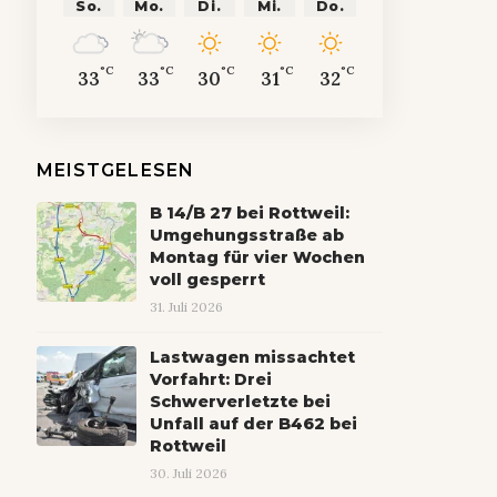
So.
Mo.
Di.
Mi.
Do.
°C
°C
°C
°C
°C
33
33
30
31
32
MEISTGELESEN
B 14/B 27 bei Rottweil:
Umgehungsstraße ab
Montag für vier Wochen
voll gesperrt
31. Juli 2026
Lastwagen missachtet
Vorfahrt: Drei
Schwerverletzte bei
Unfall auf der B462 bei
Rottweil
30. Juli 2026