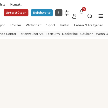
iste
Kontakt
9
Unterstützen
Reichweite
gion
Polizei
Wirtschaft
Sport
Kultur
Leben & Ratgeber
ence Center
Ferienzauber '26
Testturm
Neckarline
Gäubahn
Wenn Or