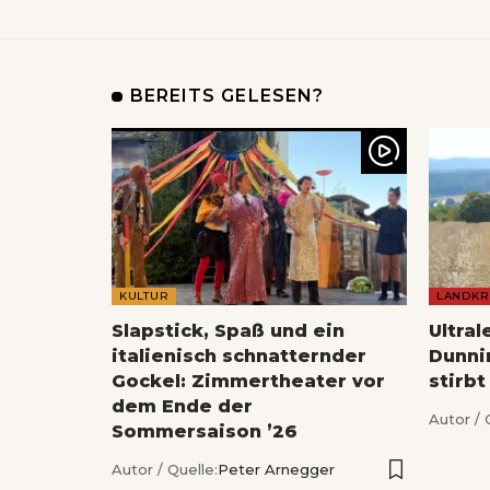
BEREITS GELESEN?
KULTUR
LANDKR
Slapstick, Spaß und ein
Ultral
italienisch schnatternder
Dunnin
Gockel: Zimmertheater vor
stirbt
dem Ende der
Autor / 
Sommersaison ’26
Autor / Quelle:
Peter Arnegger