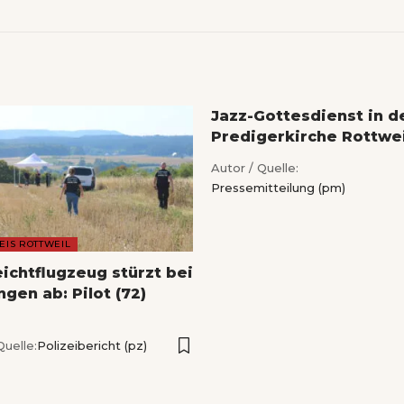
Jazz-Gottesdienst in d
Predigerkirche Rottwei
Autor / Quelle:
Pressemitteilung (pm)
EIS ROTTWEIL
eichtflugzeug stürzt bei
gen ab: Pilot (72)
Quelle:
Polizeibericht (pz)