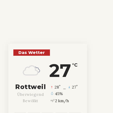
Das Wetter
27
°C
Rottweil
°
°
28
_
27
45%
Überwiegend
2 km/h
Bewölkt