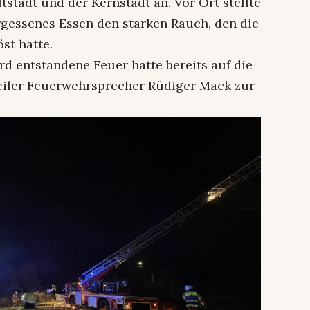
tstadt und der Kernstadt an. Vor Ort stellte
rgessenes Essen den starken Rauch, den die
st hatte.
rd entstandene Feuer hatte bereits auf die
weiler Feuerwehrsprecher Rüdiger Mack zur