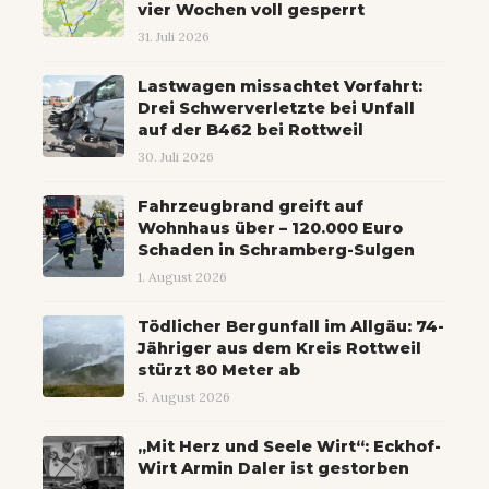
vier Wochen voll gesperrt
31. Juli 2026
Lastwagen missachtet Vorfahrt:
Drei Schwerverletzte bei Unfall
auf der B462 bei Rottweil
30. Juli 2026
Fahrzeugbrand greift auf
Wohnhaus über – 120.000 Euro
Schaden in Schramberg-Sulgen
1. August 2026
Tödlicher Bergunfall im Allgäu: 74-
Jähriger aus dem Kreis Rottweil
stürzt 80 Meter ab
5. August 2026
„Mit Herz und Seele Wirt“: Eckhof-
Wirt Armin Daler ist gestorben