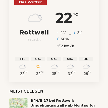
Das Wetter
22
°C
Rottweil
°
°
22
_
21
50%
Bedeckt
2 km/h
Fr.
Sa.
So.
Mo.
Di.
°C
°C
°C
°C
°C
22
32
35
32
29
MEISTGELESEN
B 14/B 27 bei Rottweil:
Umgehungsstraße ab Montag für