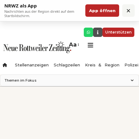
NRWZ als App
×
App öffnen
Nachrichten aus der Region direkt auf dem
Startbildschirm.
Unterstützen
Aa
Stellenanzeigen
Schlagzeilen
Kreis & Region
Polizei
Themen im Fokus
Landesgartenschau 2028
Zimmertheater Rottweil
Science Center
Ferienzauber '26
Testturm
Neckarline
Gäubahn