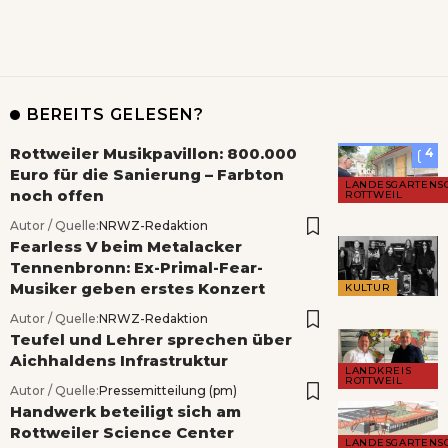
BEREITS GELESEN?
Rottweiler Musikpavillon: 800.000
4
Euro für die Sanierung – Farbton
LANDESGARTENS
noch offen
ROTTWEIL
Autor / Quelle:
NRWZ-Redaktion
Fearless V beim Metalacker
Tennenbronn: Ex-Primal-Fear-
Musiker geben erstes Konzert
KULTUR
Autor / Quelle:
NRWZ-Redaktion
Teufel und Lehrer sprechen über
Aichhaldens Infrastruktur
LANDKREIS
ROTTWEIL
Autor / Quelle:
Pressemitteilung (pm)
Handwerk beteiligt sich am
Rottweiler Science Center
LANDESGARTENS