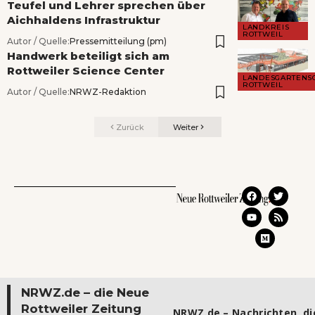
Teufel und Lehrer sprechen über
Aichhaldens Infrastruktur
LANDKREIS
ROTTWEIL
Autor / Quelle:
Pressemitteilung (pm)
Handwerk beteiligt sich am
Rottweiler Science Center
LANDESGARTENS
ROTTWEIL
Autor / Quelle:
NRWZ-Redaktion
Zurück
Weiter
NRWZ.de – die Neue
Rottweiler Zeitung
NRWZ.de – Nachrichten, die