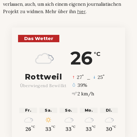
verlassen, auch, um sich einem eigenen journalistischen
Projekt zu widmen. Mehr über ihn
hier
.
Das Wetter
26
°C
Rottweil
°
°
27
_
25
39%
Überwiegend Bewölkt
2 km/h
Fr.
Sa.
So.
Mo.
Di.
°C
°C
°C
°C
°C
26
33
33
33
30