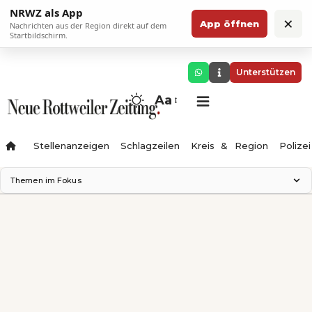
NRWZ als App
×
App öffnen
Nachrichten aus der Region direkt auf dem
Startbildschirm.
Unterstützen
Aa
Stellenanzeigen
Schlagzeilen
Kreis & Region
Polizei
Themen im Fokus
Landesgartenschau 2028
Zimmertheater Rottweil
Science Center
Ferienzauber '26
Testturm
Neckarline
Gäubahn