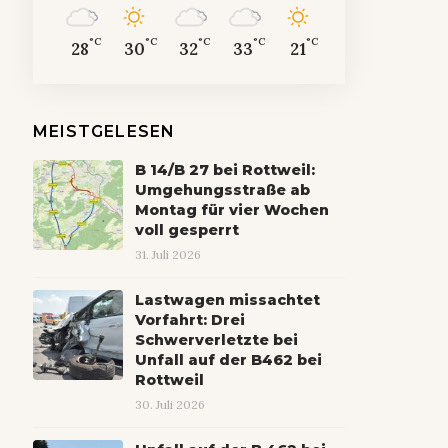
°C
°C
°C
°C
°C
28
30
32
33
21
MEISTGELESEN
B 14/B 27 bei Rottweil:
Umgehungsstraße ab
Montag für vier Wochen
voll gesperrt
31. Juli 2026
Lastwagen missachtet
Vorfahrt: Drei
Schwerverletzte bei
Unfall auf der B462 bei
Rottweil
30. Juli 2026