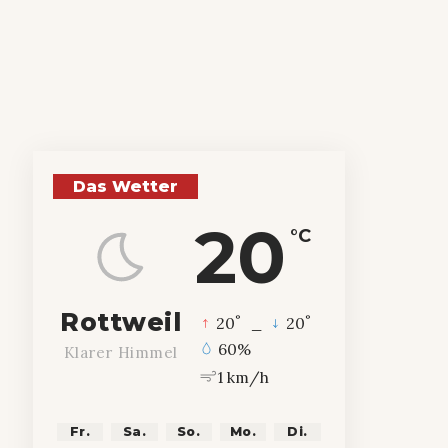
Das Wetter
20
°C
Rottweil
°
°
20
_
20
60%
Klarer Himmel
1 km/h
Fr.
Sa.
So.
Mo.
Di.