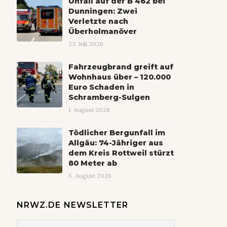
Unfall auf der B 462 bei
Dunningen: Zwei
Verletzte nach
Überholmanöver
23. Juli 2026
Fahrzeugbrand greift auf
Wohnhaus über – 120.000
Euro Schaden in
Schramberg-Sulgen
1. August 2026
Tödlicher Bergunfall im
Allgäu: 74-Jähriger aus
dem Kreis Rottweil stürzt
80 Meter ab
5. August 2026
NRWZ.DE NEWSLETTER