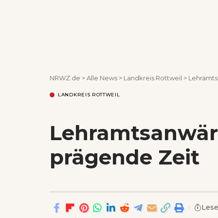
NRWZ.de
>
Alle News
>
Landkreis Rottweil
>
Lehramtsa
LANDKREIS ROTTWEIL
Lehramtsanwärte
prägende Zeit
Lese