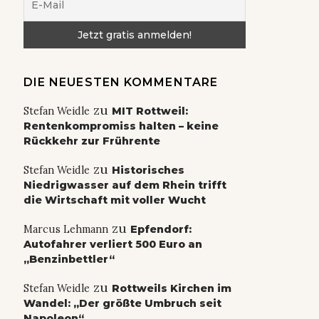
DIE NEUESTEN KOMMENTARE
zu
Stefan Weidle
MIT Rottweil:
Rentenkompromiss halten – keine
Rückkehr zur Frührente
zu
Stefan Weidle
Historisches
Niedrigwasser auf dem Rhein trifft
die Wirtschaft mit voller Wucht
zu
Marcus Lehmann
Epfendorf:
Autofahrer verliert 500 Euro an
„Benzinbettler“
zu
Stefan Weidle
Rottweils Kirchen im
Wandel: „Der größte Umbruch seit
Napoleon“