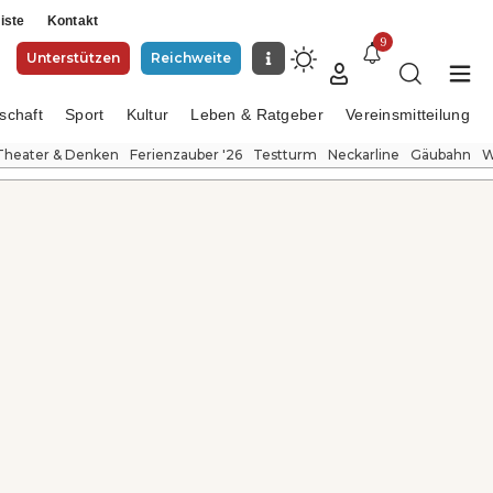
iste
Kontakt
9
Unterstützen
Reichweite
schaft
Sport
Kultur
Leben & Ratgeber
Vereinsmitteilung
Theater & Denken
Ferienzauber '26
Testturm
Neckarline
Gäubahn
W