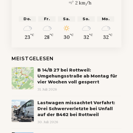
2 km/h
Do.
Fr.
Sa.
So.
Mo.
°C
°C
°C
°C
°C
23
28
30
32
32
MEISTGELESEN
B 14/B 27 bei Rottweil:
Umgehungsstraße ab Montag für
vier Wochen voll gesperrt
31. Juli 2026
Lastwagen missachtet Vorfahrt:
Drei Schwerverletzte bei Unfall
auf der B462 bei Rottweil
30. Juli 2026