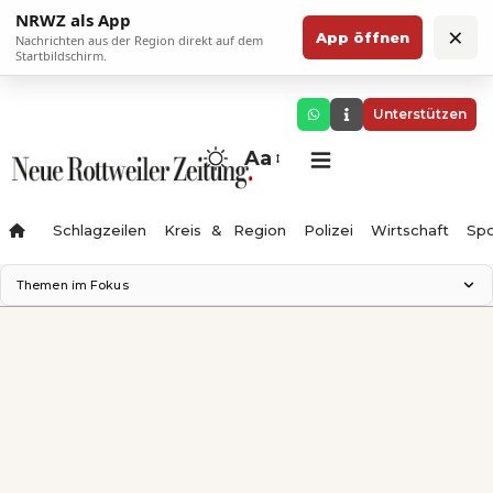
NRWZ als App
×
App öffnen
Nachrichten aus der Region direkt auf dem
Startbildschirm.
Unterstützen
Aa
Schlagzeilen
Kreis & Region
Polizei
Wirtschaft
Spo
Themen im Fokus
Landesgartenschau 2028
Science Center
Staatsmann: Theater & Denken
Ferienzauber '26
Testturm
Neckarline
Gäubahn