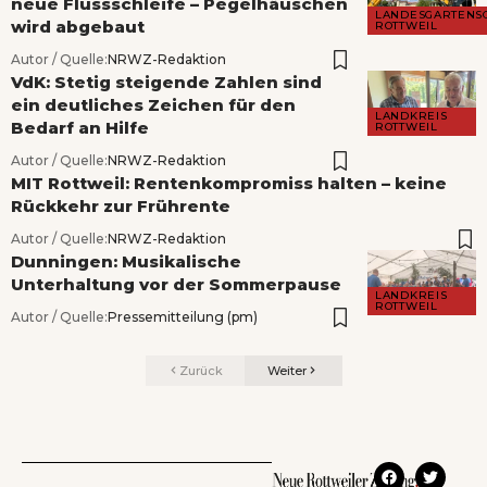
neue Flussschleife – Pegelhäuschen
LANDESGARTENS
wird abgebaut
ROTTWEIL
Autor / Quelle:
NRWZ-Redaktion
VdK: Stetig steigende Zahlen sind
ein deutliches Zeichen für den
LANDKREIS
Bedarf an Hilfe
ROTTWEIL
Autor / Quelle:
NRWZ-Redaktion
MIT Rottweil: Rentenkompromiss halten – keine
Rückkehr zur Frührente
Autor / Quelle:
NRWZ-Redaktion
Dunningen: Musikalische
Unterhaltung vor der Sommerpause
LANDKREIS
ROTTWEIL
Autor / Quelle:
Pressemitteilung (pm)
Zurück
Weiter