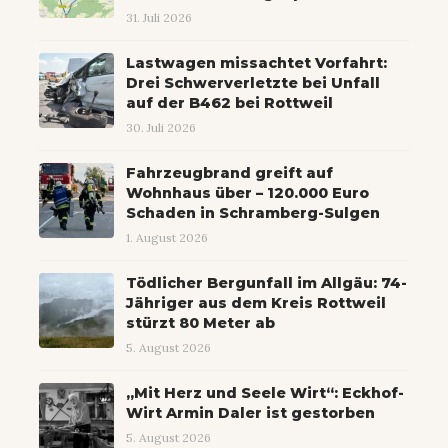
31. Juli 2026
Lastwagen missachtet Vorfahrt:
Drei Schwerverletzte bei Unfall
auf der B462 bei Rottweil
30. Juli 2026
Fahrzeugbrand greift auf
Wohnhaus über – 120.000 Euro
Schaden in Schramberg-Sulgen
1. August 2026
Tödlicher Bergunfall im Allgäu: 74-
Jähriger aus dem Kreis Rottweil
stürzt 80 Meter ab
5. August 2026
„Mit Herz und Seele Wirt“: Eckhof-
Wirt Armin Daler ist gestorben
5. August 2026