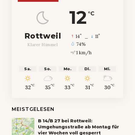
12
°C
Rottweil
°
°
14
_
11
74%
Klarer Himmel
1 km/h
Sa.
So.
Mo.
Di.
Mi.
°C
°C
°C
°C
°C
32
35
33
31
30
MEISTGELESEN
B 14/B 27 bei Rottweil:
Umgehungsstraße ab Montag für
vier Wochen voll gesperrt