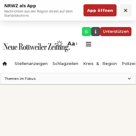
NRWZ als App
×
App öffnen
Nachrichten aus der Region direkt auf dem
Startbildschirm.
Unterstützen
Aa
Stellenanzeigen
Schlagzeilen
Kreis & Region
Polizei
Themen im Fokus
Landesgartenschau 2028
Zimmertheater Rottweil
Science Center
Ferienzauber '26
Testturm
Neckarline
Gäubahn