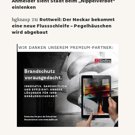
Anmelder sieht Stadt beim „Nippelverbot“
einlenken
zu
hgknaup
Rottweil: Der Neckar bekommt
eine neue Flussschleife – Pegelhäuschen
wird abgebaut