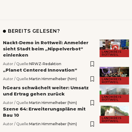
BEREITS GELESEN?
Nackt-Demo in Rottweil: Anmelder
sieht Stadt beim „Nippelverbot“
LANDKREIS
einlenken
ROTTWEIL
Autor / Quelle:
NRWZ-Redaktion
„Planet Centered Innovation“
Autor / Quelle:
Martin Himmelheber (him)
LANDKREIS
ROTTWEIL
hGears schwächelt weiter: Umsatz
und Ertrag gehen zurück
LANDKREIS
ROTTWEIL
Autor / Quelle:
Martin Himmelheber (him)
Szene 64: Erweiterungspläne mit
Bau 10
LANDKREIS
ROTTWEIL
Autor / Quelle:
Martin Himmelheber (him)