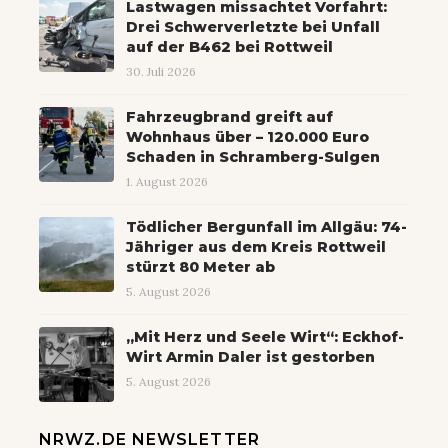
Lastwagen missachtet Vorfahrt:
Drei Schwerverletzte bei Unfall
auf der B462 bei Rottweil
30. Juli 2026
Fahrzeugbrand greift auf
Wohnhaus über – 120.000 Euro
Schaden in Schramberg-Sulgen
1. August 2026
Tödlicher Bergunfall im Allgäu: 74-
Jähriger aus dem Kreis Rottweil
stürzt 80 Meter ab
5. August 2026
„Mit Herz und Seele Wirt“: Eckhof-
Wirt Armin Daler ist gestorben
5. August 2026
NRWZ.DE NEWSLETTER