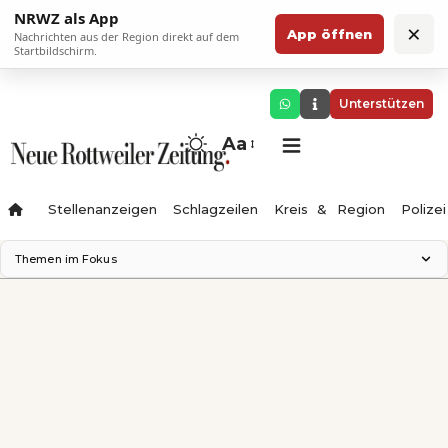
NRWZ als App
×
App öffnen
Nachrichten aus der Region direkt auf dem
Startbildschirm.
Unterstützen
Aa
Stellenanzeigen
Schlagzeilen
Kreis & Region
Polizei
Themen im Fokus
Landesgartenschau 2028
Zimmertheater Rottweil
Science Center
Ferienzauber '26
Testturm
Neckarline
Gäubahn