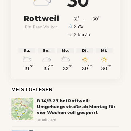
30
Rottweil
°
°
31
_
30
35%
Ein Paar Wolken
3 km/h
Sa.
So.
Mo.
Di.
Mi.
°C
°C
°C
°C
°C
31
35
32
30
30
MEISTGELESEN
B 14/B 27 bei Rottweil:
Umgehungsstraße ab Montag für
vier Wochen voll gesperrt
31. Juli 2026